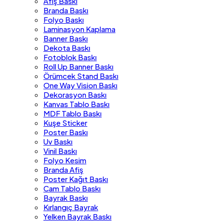
Afiş Baskı
Branda Baskı
Folyo Baskı
Laminasyon Kaplama
Banner Baskı
Dekota Baskı
Fotoblok Baskı
Roll Up Banner Baskı
Örümcek Stand Baskı
One Way Vision Baskı
Dekorasyon Baskı
Kanvas Tablo Baskı
MDF Tablo Baskı
Kuşe Sticker
Poster Baskı
Uv Baskı
Vinil Baskı
Folyo Kesim
Branda Afiş
Poster Kağıt Baskı
Cam Tablo Baskı
Bayrak Baskı
Kırlangıç Bayrak
Yelken Bayrak Baskı