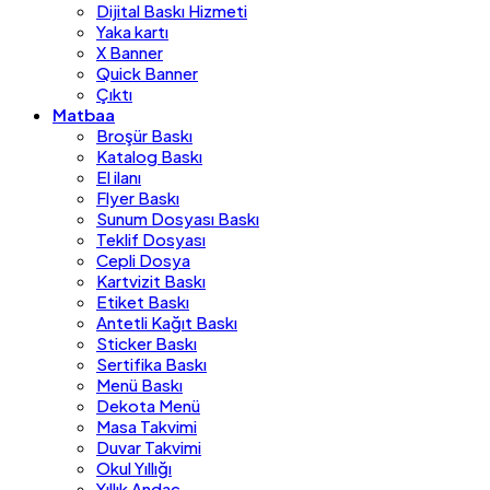
Dijital Baskı Hizmeti
Yaka kartı
X Banner
Quick Banner
Çıktı
Matbaa
Broşür Baskı
Katalog Baskı
El ilanı
Flyer Baskı
Sunum Dosyası Baskı
Teklif Dosyası
Cepli Dosya
Kartvizit Baskı
Etiket Baskı
Antetli Kağıt Baskı
Sticker Baskı
Sertifika Baskı
Menü Baskı
Dekota Menü
Masa Takvimi
Duvar Takvimi
Okul Yıllığı
Yıllık Andaç