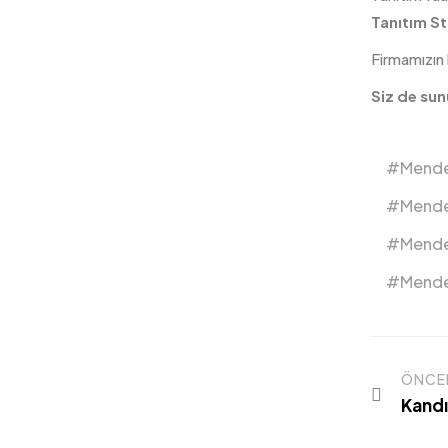
Tanıtım S
Firmamızın h
Siz de sun
Mender
Mender
Mende
Mender
ÖNCE
Kandır