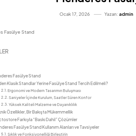
Ocak 17, 2026
Yazan:
admin
LER
deres Fasülye Stand
en Klasik Standlar Yerine Fasülye Stand Tercih Edilmeli?
Ergonomi ve Modern Tasarımın Buluşması
Saniyeler İçinde Kurulum, Saatler Süren Konfor
Yüksek Kaliteli Malzeme ve Dayanıklılık
nik Özellikler, Bir Bakışta Mükemmellik
ctostore Farkıyla “Baskı Dahil” Çözümler
deres Fasülye Stand Kullanım Alanları ve Tavsiyeler
Şıklık ve Fonksiyonelliği Birleştirin