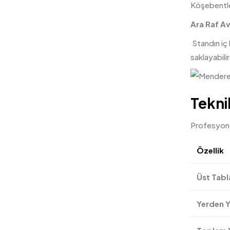
Köşebentler
Ara Raf Av
Standın iç 
saklayabilir
Tekni
Profesyonel
Özellik
Üst Tabl
Yerden Y