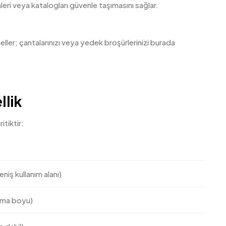
eri veya katalogları güvenle taşımasını sağlar.
ller; çantalarınızı veya yedek broşürlerinizi burada
llik
itiktir:
niş kullanım alanı)
ışma boyu)