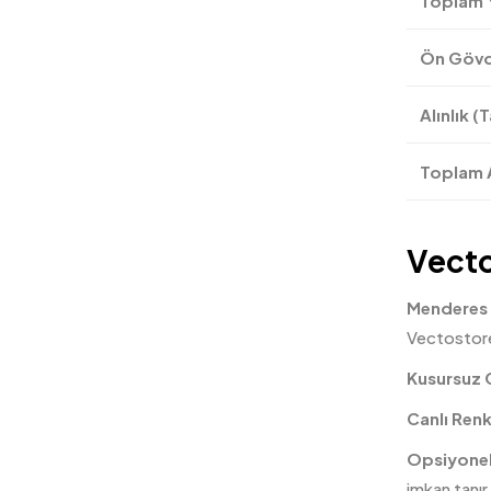
Toplam 
Ön Gövde
Alınlık (
Toplam A
Vecto
Menderes 
Vectostore 
Kusursuz 
Canlı Renk
Opsiyonel
imkan tanır