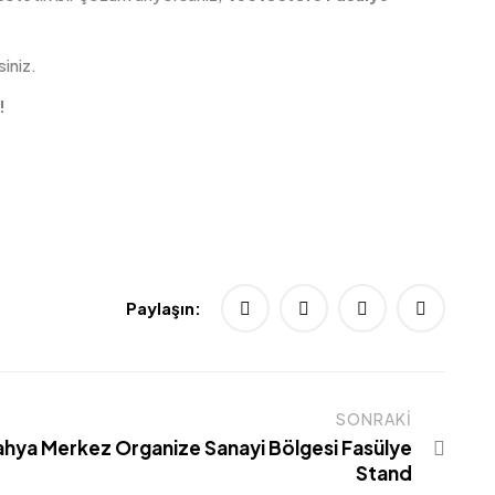
siniz.
!
Paylaşın:
SONRAKI
ahya Merkez Organize Sanayi Bölgesi Fasülye
Stand