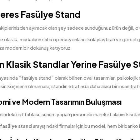
res Fasülye Stand
akiplerinizden ayıracak olan şey sadece sunduğunuz ürün değil, o
re
olarak, markaların saha operasyonlarını kolaylaştıran ve görsel 
ıza modern bir dokunuş katıyoruz.
 Klasik Standlar Yerine Fasülye S
nyasında “fasülye
stand
” olarak bilinen oval tasarımlar, psikolojik 
skin köşelerin olmaması, standın etrafında daha akıcı bir insan trafi
mi ve Modern Tasarımın Buluşması
lindeki üst tablası, sunum yapan personelin hareket alanını kısıt
fasülye stand
arayışındaki firmalar için bu model, hem bir banko h