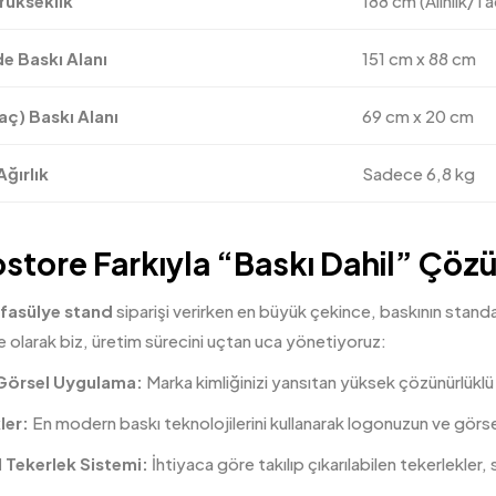
Yükseklik
188 cm (Alınlık/Ta
 Baskı Alanı
151 cm x 88 cm
Taç) Baskı Alanı
69 cm x 20 cm
ğırlık
Sadece 6,8 kg
store Farkıyla “Baskı Dahil” Çöz
fasülye stand
siparişi verirken en büyük çekince, baskının stand
olarak biz, üretim sürecini uçtan uca yönetiyoruz:
Görsel Uygulama:
Marka kimliğinizi yansıtan yüksek çözünürlüklü
ler:
En modern baskı teknolojilerini kullanarak logonuzun ve görselle
 Tekerlek Sistemi:
İhtiyaca göre takılıp çıkarılabilen tekerlekler, 
.