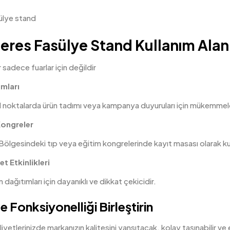
res Fasülye Stand Kullanım Alanla
 sadece fuarlar için değildir
mları
noktalarda ürün tadımı veya kampanya duyuruları için mükemmeld
Kongreler
lgesindeki tıp veya eğitim kongrelerinde kayıt masası olarak kulla
t Etkinlikleri
ağıtımları için dayanıklı ve dikkat çekicidir.
ve Fonksiyonelliği Birleştirin
liyetlerinizde markanızın kalitesini yansıtacak, kolay taşınabilir v