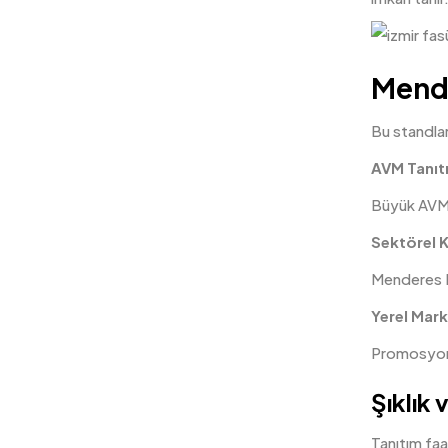
Mende
Bu standlar
AVM Tanıtı
Büyük AVM 
Sektörel 
Menderes Bö
Yerel Marke
Promosyon d
Şıklık 
Tanıtım faa