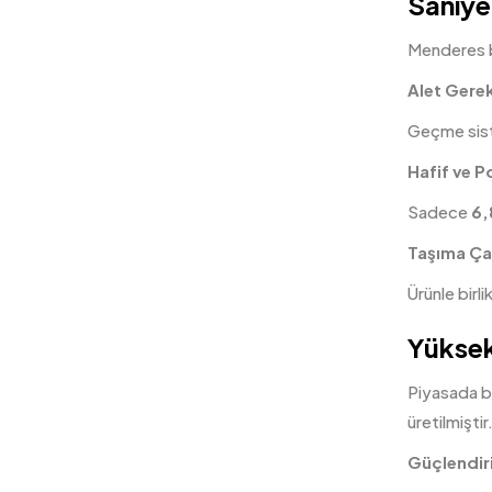
Saniye
Menderes bö
Alet Gere
Geçme sist
Hafif ve P
Sadece
6,
Taşıma Ça
Ürünle birl
Yüksek
Piyasada b
üretilmiştir
Güçlendiri