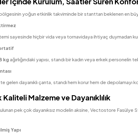
ler İçinde Kurulum, Saatler Süren Konfo
lgesinin yoğun etkinlik takviminde bir stanttan beklenen en büyük 
ktirmez
emi sayesinde hiçbir vida veya tornavidaya ihtiyaç duymadan kuru
ortatif
8 kg
ağırlığındaki yapısı, standı bir kadın veya erkek personelin te
ntası
ikte gelen dayanıklı çanta, standı hem korur hem de depolamayı kol
 Kaliteli Malzeme ve Dayanıklılık
ulunan pek çok dayanıksız modelin aksine, Vectostore Fasülye 
.
lmiş Yapı