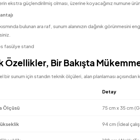
in ekstra güçlendirilmiş olması, üzerine koyacağınız numune ürünl
antajı
kısmında bulunan ara raf, sunum alanınızın dağınık görünmesini enge
siniz.
k Özellikler, Bir Bakışta Mükemme
 bir sunum için standın teknik ölçüleri, alan planlaması açısından kr
Detay
a Ölçüsü
75 cm x 35 cm (Ge
ükseklik
94 cm (İdeal çal