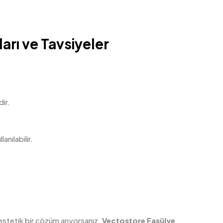
rı ve Tavsiyeler
ir.
nılabilir.
e estetik bir çözüm arıyorsanız,
Vectostore Fasülye