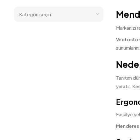
Mende
Markanızı r
Vectosto
sunumların
Neden
Tanıtım dü
yaratır. Ke
Ergono
Fasülye şek
Menderes