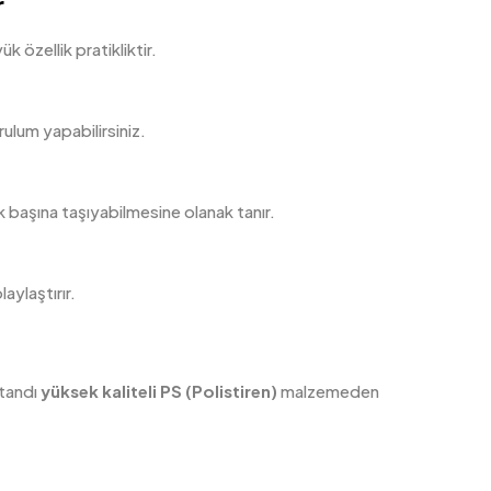
r
özellik pratikliktir.
lum yapabilirsiniz.
k başına taşıyabilmesine olanak tanır.
aylaştırır.
Standı
yüksek kaliteli PS (Polistiren)
malzemeden