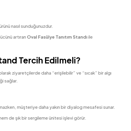
 ürünü nasıl sunduğunuzdur.
gücünü artıran
Oval Fasülye Tanıtım Standı
ile
tand Tercih Edilmeli?
olarak ziyaretçilerde daha “erişilebilir” ve “sıcak” bir algı
ği sağlar.
lamazken, müşteriye daha yakın bir diyalog mesafesi sunar.
em de şık bir sergileme ünitesi işlevi görür.