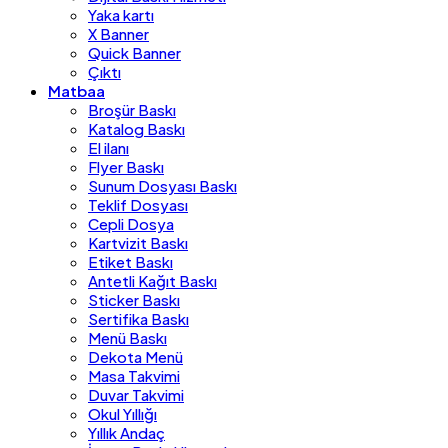
Yaka kartı
X Banner
Quick Banner
Çıktı
Matbaa
Broşür Baskı
Katalog Baskı
El ilanı
Flyer Baskı
Sunum Dosyası Baskı
Teklif Dosyası
Cepli Dosya
Kartvizit Baskı
Etiket Baskı
Antetli Kağıt Baskı
Sticker Baskı
Sertifika Baskı
Menü Baskı
Dekota Menü
Masa Takvimi
Duvar Takvimi
Okul Yıllığı
Yıllık Andaç