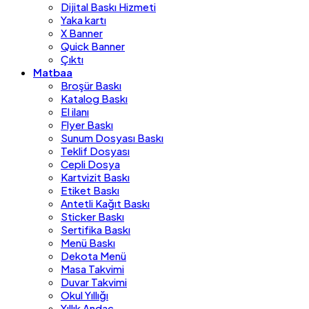
Dijital Baskı Hizmeti
Yaka kartı
X Banner
Quick Banner
Çıktı
Matbaa
Broşür Baskı
Katalog Baskı
El ilanı
Flyer Baskı
Sunum Dosyası Baskı
Teklif Dosyası
Cepli Dosya
Kartvizit Baskı
Etiket Baskı
Antetli Kağıt Baskı
Sticker Baskı
Sertifika Baskı
Menü Baskı
Dekota Menü
Masa Takvimi
Duvar Takvimi
Okul Yıllığı
Yıllık Andaç