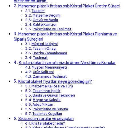
bize hemen ulaşın.
Menemen plastik ihtisas osb Kristal Plaket Üretim Süreci
Tasarım
Malzeme Seçimi
Gravür ve Baskı
Kalite Kontrol
Paketleme ve Teslimat
Menemen plastik ihtisas osb Kristal Plaket Planlama ve
Sipariş Süreçleri
Müşteri İletişimi
Tasarım Onayı
Üretim Zamanlaması
Teslimat
Kristal plaket hizmetimizde önem Verdiğimiz Konular
Müşteri Memnuniyeti
Ürün Kalitesi
Zamanında Teslimat
Kristal plaket fiyatları neye göre değişir?
Malzeme Kalitesi ve Türü
Tasarım ve İşçilik
Baskı ve Gravür Teknikleri
Boyut ve Kalınlık
Adet Miktarı
Paketleme ve Sunum
Teslimat Koşulları
Sık sorulan sorular ve cevapları
Kristal plaket nedir?
Kristal plaketler ne tür malzemeden yapılır?