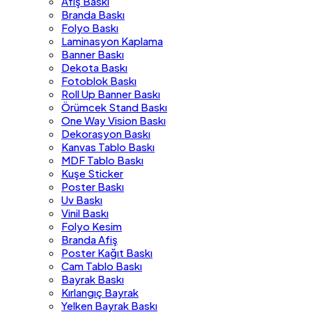
Afiş Baskı
Branda Baskı
Folyo Baskı
Laminasyon Kaplama
Banner Baskı
Dekota Baskı
Fotoblok Baskı
Roll Up Banner Baskı
Örümcek Stand Baskı
One Way Vision Baskı
Dekorasyon Baskı
Kanvas Tablo Baskı
MDF Tablo Baskı
Kuşe Sticker
Poster Baskı
Uv Baskı
Vinil Baskı
Folyo Kesim
Branda Afiş
Poster Kağıt Baskı
Cam Tablo Baskı
Bayrak Baskı
Kırlangıç Bayrak
Yelken Bayrak Baskı