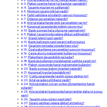
Plaket üzerine hangi tür baskılar yapılabilir?
Tasarımı müşteri mi sağlamalı?
Minimum sipariş miktarı nedir?
Farklı şehirlere gönderim yapıyor musunuz?
Ödeme seçenekleri nelerdir?
Kristal plaketlerde renk seçenekleri var mı?
Kurumsal siparişlerde indirim oluyor mu?
Baskı sonrası hata olursa ne yapmalıyım?
Plaket tasarımında nelere dikkat edilmelidir?
Gravür işlemi nasıl yapılır?
Baskı kalitesini nasıl garanti ediyorsunuz
Siparişim ne kadar sürede hazır olur?
Özel paketleme seçenekleri sunuyor musunuz?
Çevre dostu malzemeler kullanıyor musunuz?
Plaketlerin dayanıklılığı ne kadar?
Baskıda kullanılan mürekkepler sağlığa zararlı mı?
Plaket yüzeyinde hangi malzemeler kullanılır?
Baskı sonrası bakım önerileri nelerdir?
Kurumsal logolar basılabilir mi?
Çoklu siparişlerde teslim süresi değişir mi?
İptal ve iade politikanız nedir?
Kristal plaket için en yoğun dönemleriniz hangi
aylardır?
Kristal plaket baskısında hangi renkler daha iyi sonuç
verir?
Tasarım onay süreci nasıl işler?
Sipariş verirken nelere dikkat etmeliyiz?
Kristal plaket baskısında kullanılan teknoloji nedir?