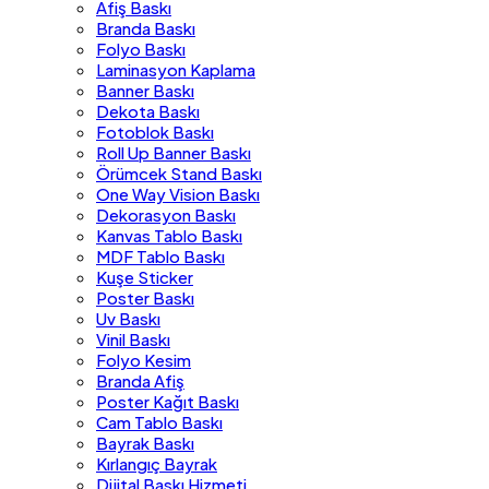
Afiş Baskı
Branda Baskı
Folyo Baskı
Laminasyon Kaplama
Banner Baskı
Dekota Baskı
Fotoblok Baskı
Roll Up Banner Baskı
Örümcek Stand Baskı
One Way Vision Baskı
Dekorasyon Baskı
Kanvas Tablo Baskı
MDF Tablo Baskı
Kuşe Sticker
Poster Baskı
Uv Baskı
Vinil Baskı
Folyo Kesim
Branda Afiş
Poster Kağıt Baskı
Cam Tablo Baskı
Bayrak Baskı
Kırlangıç Bayrak
Dijital Baskı Hizmeti