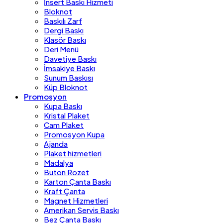
İnsert Baskı Hizmeti
Bloknot
Baskılı Zarf
Dergi Baskı
Klasör Baskı
Deri Menü
Davetiye Baskı
İmsakiye Baskı
Sunum Baskısı
Küp Bloknot
Promosyon
Kupa Baskı
Kristal Plaket
Cam Plaket
Promosyon Kupa
Ajanda
Plaket hizmetleri
Madalya
Buton Rozet
Karton Çanta Baskı
Kraft Çanta
Magnet Hizmetleri
Amerikan Servis Baskı
Bez Çanta Baskı