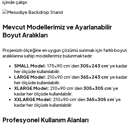
içinde çalışır.
Mevcut Modellerimiz ve Ayarlanabilir
Boyut Aralıkları
Projenizin ölçeğine en uygun çözümü sunmak için farklı boyut
aralıklarına sahip modellerimiz bulunmaktadır:
SMALL Model:
175×90 cm’den
305×243 cm
‘ye kadar
her ölçüde kullanılabilir.
LARGE Model:
210×90 cm’den
365×243 cm
‘ye kadar
her ölçüde kullanılabilir.
XLARGE Model:
210×90 cm’den
305×305 cm
‘ye
kadar her ölçüde kullanılabilir.
XXLARGE Model:
210×90 cm’den
365×305 cm
‘ye
kadar her ölçüde kullanılabilir.
Profesyonel Kullanım Alanları