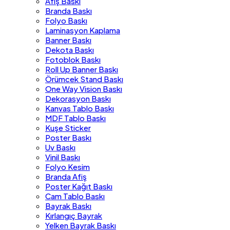
Afiş Baskı
Branda Baskı
Folyo Baskı
Laminasyon Kaplama
Banner Baskı
Dekota Baskı
Fotoblok Baskı
Roll Up Banner Baskı
Örümcek Stand Baskı
One Way Vision Baskı
Dekorasyon Baskı
Kanvas Tablo Baskı
MDF Tablo Baskı
Kuşe Sticker
Poster Baskı
Uv Baskı
Vinil Baskı
Folyo Kesim
Branda Afiş
Poster Kağıt Baskı
Cam Tablo Baskı
Bayrak Baskı
Kırlangıç Bayrak
Yelken Bayrak Baskı