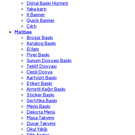
Dijital Baskı Hizmeti
Yaka kartı
X Banner
Quick Banner
Çıktı
Matbaa
Broşür Baskı
Katalog Baskı
El ilanı
Flyer Baskı
Sunum Dosyası Baskı
Teklif Dosyası
Cepli Dosya
Kartvizit Baskı
Etiket Baskı
Antetli Kağıt Baskı
Sticker Baskı
Sertifika Baskı
Menü Baskı
Dekota Menü
Masa Takvimi
Duvar Takvimi
Okul Yıllığı
Yıllık Andaç