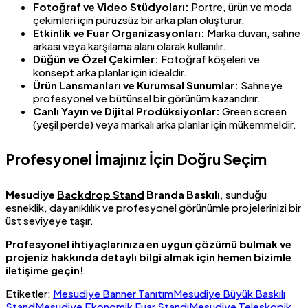
Fotoğraf ve Video Stüdyoları:
Portre, ürün ve moda
çekimleri için pürüzsüz bir arka plan oluşturur.
Etkinlik ve Fuar Organizasyonları:
Marka duvarı, sahne
arkası veya karşılama alanı olarak kullanılır.
Düğün ve Özel Çekimler:
Fotoğraf köşeleri ve
konsept arka planlar için idealdir.
Ürün Lansmanları ve Kurumsal Sunumlar:
Sahneye
profesyonel ve bütünsel bir görünüm kazandırır.
Canlı Yayın ve Dijital Prodüksiyonlar:
Green screen
(yeşil perde) veya markalı arka planlar için mükemmeldir.
Profesyonel İmajınız İçin Doğru Seçim
Mesudiye
Backdrop Stand
Branda Baskılı
, sunduğu
esneklik, dayanıklılık ve profesyonel görünümle projelerinizi bir
üst seviyeye taşır.
Profesyonel ihtiyaçlarınıza en uygun çözümü bulmak ve
projeniz hakkında detaylı bilgi almak için hemen bizimle
iletişime geçin!
Etiketler:
Mesudiye Banner Tanıtım
Mesudiye Büyük Baskılı
Stand
Mesudiye Ekonomik Fuar Standı
Mesudiye Teleskopik