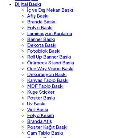
Dijital Baskı
İç ve Dış Mekan Baskı
Afiş Baskı
Branda Baskı
Folyo Baskı
Laminasyon Kaplama
Banner Baskı
Dekota Baskı
Fotoblok Baskı
Roll Up Banner Baskı
Örümcek Stand Baskı
One Way Vision Baskı
Dekorasyon Baskı
Kanvas Tablo Baskı
MDF Tablo Baskı
Kuşe Sticker
Poster Baskı
Uv Baskı
Vinil Baskı
Folyo Kesim
Branda Afiş
Poster Kağıt Baskı
Cam Tablo Baskı