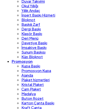
Duvar Takvimi
Okul Yıllığı
Yıllık Andaç
İnsert Baskı Hizmeti
Bloknot
Baskılı Zarf
Dergi Baskı
Klasör Baskı
Deri Menü
Davetiye Baskı
İmsakiye Baskı
Sunum Baskısı
Küp Bloknot
Promosyon
Kupa Baskı
Promosyon Kupa
Ajanda
Plaket hizmetleri
Kristal Plaket
Cam Plaket
Madalya
Buton Rozet
Karton Çanta Baskı
Kraft Çanta