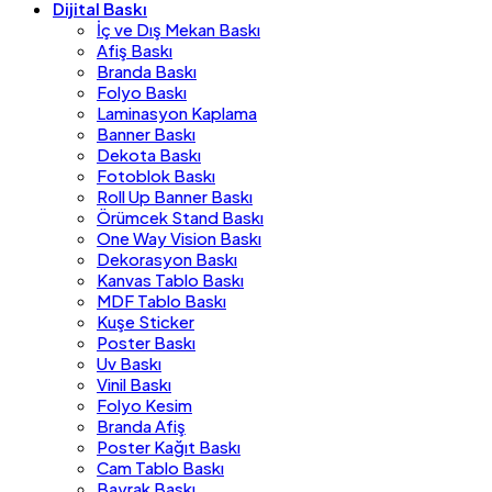
Dijital Baskı
İç ve Dış Mekan Baskı
Afiş Baskı
Branda Baskı
Folyo Baskı
Laminasyon Kaplama
Banner Baskı
Dekota Baskı
Fotoblok Baskı
Roll Up Banner Baskı
Örümcek Stand Baskı
One Way Vision Baskı
Dekorasyon Baskı
Kanvas Tablo Baskı
MDF Tablo Baskı
Kuşe Sticker
Poster Baskı
Uv Baskı
Vinil Baskı
Folyo Kesim
Branda Afiş
Poster Kağıt Baskı
Cam Tablo Baskı
Bayrak Baskı