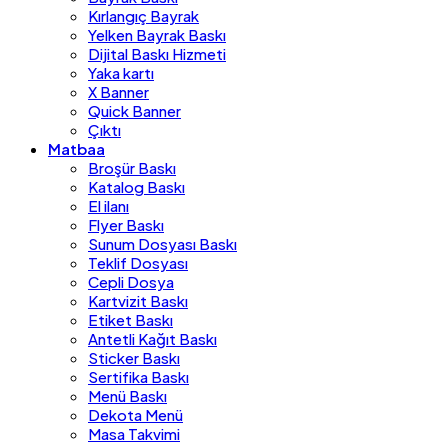
Kırlangıç Bayrak
Yelken Bayrak Baskı
Dijital Baskı Hizmeti
Yaka kartı
X Banner
Quick Banner
Çıktı
Matbaa
Broşür Baskı
Katalog Baskı
El ilanı
Flyer Baskı
Sunum Dosyası Baskı
Teklif Dosyası
Cepli Dosya
Kartvizit Baskı
Etiket Baskı
Antetli Kağıt Baskı
Sticker Baskı
Sertifika Baskı
Menü Baskı
Dekota Menü
Masa Takvimi