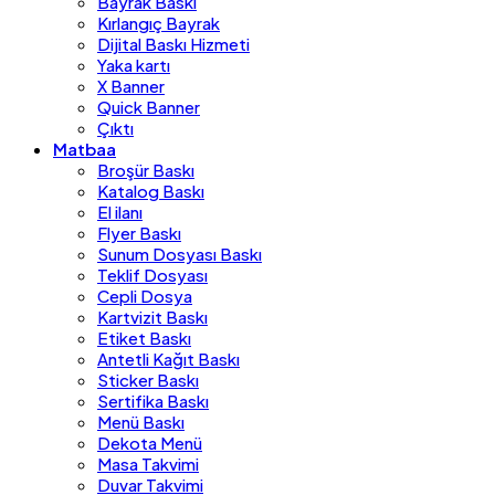
Bayrak Baskı
Kırlangıç Bayrak
Dijital Baskı Hizmeti
Yaka kartı
X Banner
Quick Banner
Çıktı
Matbaa
Broşür Baskı
Katalog Baskı
El ilanı
Flyer Baskı
Sunum Dosyası Baskı
Teklif Dosyası
Cepli Dosya
Kartvizit Baskı
Etiket Baskı
Antetli Kağıt Baskı
Sticker Baskı
Sertifika Baskı
Menü Baskı
Dekota Menü
Masa Takvimi
Duvar Takvimi