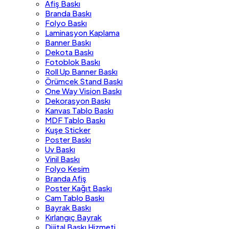
Afiş Baskı
Branda Baskı
Folyo Baskı
Laminasyon Kaplama
Banner Baskı
Dekota Baskı
Fotoblok Baskı
Roll Up Banner Baskı
Örümcek Stand Baskı
One Way Vision Baskı
Dekorasyon Baskı
Kanvas Tablo Baskı
MDF Tablo Baskı
Kuşe Sticker
Poster Baskı
Uv Baskı
Vinil Baskı
Folyo Kesim
Branda Afiş
Poster Kağıt Baskı
Cam Tablo Baskı
Bayrak Baskı
Kırlangıç Bayrak
Dijital Baskı Hizmeti