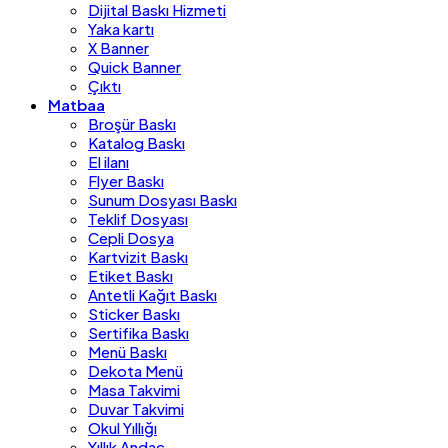
Dijital Baskı Hizmeti
Yaka kartı
X Banner
Quick Banner
Çıktı
Matbaa
Broşür Baskı
Katalog Baskı
El ilanı
Flyer Baskı
Sunum Dosyası Baskı
Teklif Dosyası
Cepli Dosya
Kartvizit Baskı
Etiket Baskı
Antetli Kağıt Baskı
Sticker Baskı
Sertifika Baskı
Menü Baskı
Dekota Menü
Masa Takvimi
Duvar Takvimi
Okul Yıllığı
Yıllık Andaç