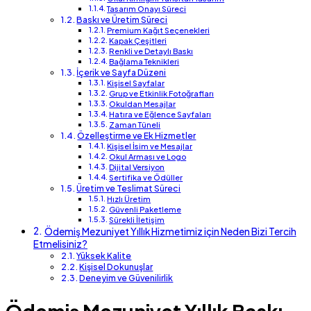
Tasarım Onayı Süreci
Baskı ve Üretim Süreci
Premium Kağıt Seçenekleri
Kapak Çeşitleri
Renkli ve Detaylı Baskı
Bağlama Teknikleri
İçerik ve Sayfa Düzeni
Kişisel Sayfalar
Grup ve Etkinlik Fotoğrafları
Okuldan Mesajlar
Hatıra ve Eğlence Sayfaları
Zaman Tüneli
Özelleştirme ve Ek Hizmetler
Kişisel İsim ve Mesajlar
Okul Arması ve Logo
Dijital Versiyon
Sertifika ve Ödüller
Üretim ve Teslimat Süreci
Hızlı Üretim
Güvenli Paketleme
Sürekli İletişim
Ödemiş Mezuniyet Yıllık Hizmetimiz için Neden Bizi Tercih
Etmelisiniz?
Yüksek Kalite
Kişisel Dokunuşlar
Deneyim ve Güvenilirlik