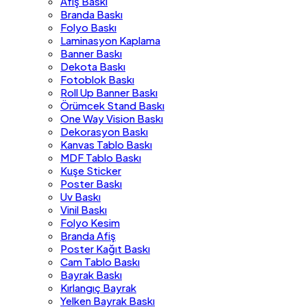
Afiş Baskı
Branda Baskı
Folyo Baskı
Laminasyon Kaplama
Banner Baskı
Dekota Baskı
Fotoblok Baskı
Roll Up Banner Baskı
Örümcek Stand Baskı
One Way Vision Baskı
Dekorasyon Baskı
Kanvas Tablo Baskı
MDF Tablo Baskı
Kuşe Sticker
Poster Baskı
Uv Baskı
Vinil Baskı
Folyo Kesim
Branda Afiş
Poster Kağıt Baskı
Cam Tablo Baskı
Bayrak Baskı
Kırlangıç Bayrak
Yelken Bayrak Baskı