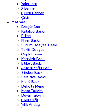
Yaka kartı
X Banner
Quick Banner
Çıktı
Matbaa
Broşür Baskı
Katalog Baskı
El ilanı
Flyer Baskı
Sunum Dosyası Baskı
Teklif Dosyası
Cepli Dosya
Kartvizit Baskı
Etiket Baskı
Antetli Kağıt Baskı
Sticker Baskı
Sertifika Baskı
Menü Baskı
Dekota Menü
Masa Takvimi
Duvar Takvimi
Okul Yıllığı
Yıllık Andaç