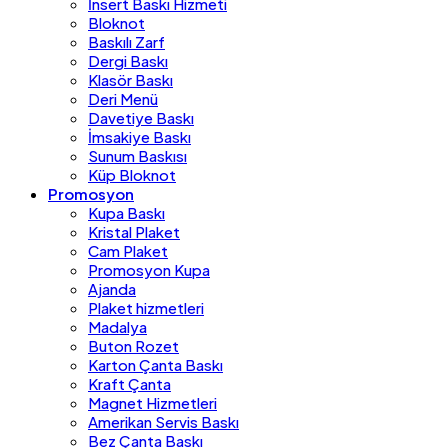
İnsert Baskı Hizmeti
Bloknot
Baskılı Zarf
Dergi Baskı
Klasör Baskı
Deri Menü
Davetiye Baskı
İmsakiye Baskı
Sunum Baskısı
Küp Bloknot
Promosyon
Kupa Baskı
Kristal Plaket
Cam Plaket
Promosyon Kupa
Ajanda
Plaket hizmetleri
Madalya
Buton Rozet
Karton Çanta Baskı
Kraft Çanta
Magnet Hizmetleri
Amerikan Servis Baskı
Bez Çanta Baskı