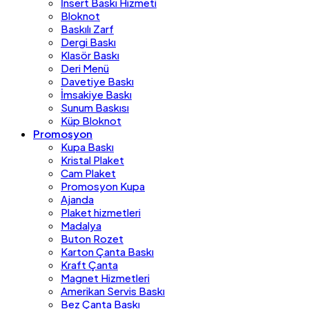
İnsert Baskı Hizmeti
Bloknot
Baskılı Zarf
Dergi Baskı
Klasör Baskı
Deri Menü
Davetiye Baskı
İmsakiye Baskı
Sunum Baskısı
Küp Bloknot
Promosyon
Kupa Baskı
Kristal Plaket
Cam Plaket
Promosyon Kupa
Ajanda
Plaket hizmetleri
Madalya
Buton Rozet
Karton Çanta Baskı
Kraft Çanta
Magnet Hizmetleri
Amerikan Servis Baskı
Bez Çanta Baskı