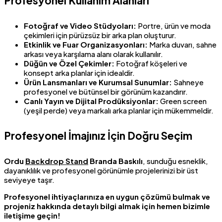
Profesyonel Kullanım Alanları
Fotoğraf ve Video Stüdyoları:
Portre, ürün ve moda
çekimleri için pürüzsüz bir arka plan oluşturur.
Etkinlik ve Fuar Organizasyonları:
Marka duvarı, sahne
arkası veya karşılama alanı olarak kullanılır.
Düğün ve Özel Çekimler:
Fotoğraf köşeleri ve
konsept arka planlar için idealdir.
Ürün Lansmanları ve Kurumsal Sunumlar:
Sahneye
profesyonel ve bütünsel bir görünüm kazandırır.
Canlı Yayın ve Dijital Prodüksiyonlar:
Green screen
(yeşil perde) veya markalı arka planlar için mükemmeldir.
Profesyonel İmajınız İçin Doğru Seçim
Ordu
Backdrop Stand
Branda Baskılı
, sunduğu esneklik,
dayanıklılık ve profesyonel görünümle projelerinizi bir üst
seviyeye taşır.
Profesyonel ihtiyaçlarınıza en uygun çözümü bulmak ve
projeniz hakkında detaylı bilgi almak için hemen bizimle
iletişime geçin!