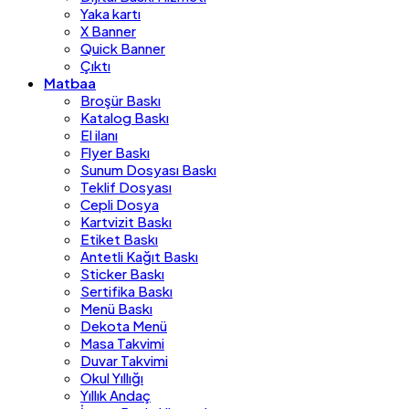
Yaka kartı
X Banner
Quick Banner
Çıktı
Matbaa
Broşür Baskı
Katalog Baskı
El ilanı
Flyer Baskı
Sunum Dosyası Baskı
Teklif Dosyası
Cepli Dosya
Kartvizit Baskı
Etiket Baskı
Antetli Kağıt Baskı
Sticker Baskı
Sertifika Baskı
Menü Baskı
Dekota Menü
Masa Takvimi
Duvar Takvimi
Okul Yıllığı
Yıllık Andaç