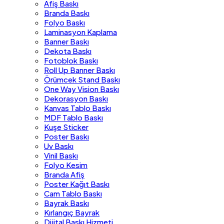
Afiş Baskı
Branda Baskı
Folyo Baskı
Laminasyon Kaplama
Banner Baskı
Dekota Baskı
Fotoblok Baskı
Roll Up Banner Baskı
Örümcek Stand Baskı
One Way Vision Baskı
Dekorasyon Baskı
Kanvas Tablo Baskı
MDF Tablo Baskı
Kuşe Sticker
Poster Baskı
Uv Baskı
Vinil Baskı
Folyo Kesim
Branda Afiş
Poster Kağıt Baskı
Cam Tablo Baskı
Bayrak Baskı
Kırlangıç Bayrak
Dijital Baskı Hizmeti