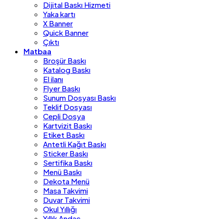
Dijital Baskı Hizmeti
Yaka kartı
X Banner
Quick Banner
Çıktı
Matbaa
Broşür Baskı
Katalog Baskı
El ilanı
Flyer Baskı
Sunum Dosyası Baskı
Teklif Dosyası
Cepli Dosya
Kartvizit Baskı
Etiket Baskı
Antetli Kağıt Baskı
Sticker Baskı
Sertifika Baskı
Menü Baskı
Dekota Menü
Masa Takvimi
Duvar Takvimi
Okul Yıllığı
Yıllık Andaç