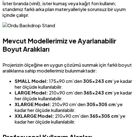
İster branda (vinil), ister kumaş veya kağıt fon kullanın;
standımız farklı arka plan materyalleriyle sorunsuz bir uyum
içinde çalışır.
Mevcut Modellerimiz ve Ayarlanabilir
Boyut Aralıkları
Projenizin ölçeğine en uygun çözümü sunmak için farklı boyut
aralıklarına sahip modellerimiz bulunmaktadır:
SMALL Model:
175×90 cm’den
305×243 cm
‘ye kadar
her ölçüde kullanılabilir.
LARGE Model:
210×90 cm’den
365×243 cm
‘ye kadar
her ölçüde kullanılabilir.
XLARGE Model:
210×90 cm’den
305×305 cm
‘ye
kadar her ölçüde kullanılabilir.
XXLARGE Model:
210×90 cm’den
365×305 cm
‘ye
kadar her ölçüde kullanılabilir.