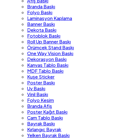
Afiş Baskı
Branda Baskı
Folyo Baskı
Laminasyon Kaplama
Banner Baskı
Dekota Baskı
Fotoblok Baskı
Roll Up Banner Baskı
Örümcek Stand Baskı
One Way Vision Baskı
Dekorasyon Baskı
Kanvas Tablo Baskı
MDF Tablo Baskı
Kuşe Sticker
Poster Baskı
Uv Baskı
Vinil Baskı
Folyo Kesim
Branda Afiş
Poster Kağıt Baskı
Cam Tablo Baskı
Bayrak Baskı
Kırlangıç Bayrak
Yelken Bayrak Baskı