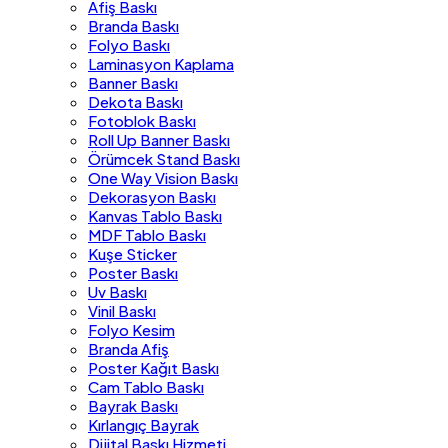
Afiş Baskı
Branda Baskı
Folyo Baskı
Laminasyon Kaplama
Banner Baskı
Dekota Baskı
Fotoblok Baskı
Roll Up Banner Baskı
Örümcek Stand Baskı
One Way Vision Baskı
Dekorasyon Baskı
Kanvas Tablo Baskı
MDF Tablo Baskı
Kuşe Sticker
Poster Baskı
Uv Baskı
Vinil Baskı
Folyo Kesim
Branda Afiş
Poster Kağıt Baskı
Cam Tablo Baskı
Bayrak Baskı
Kırlangıç Bayrak
Dijital Baskı Hizmeti