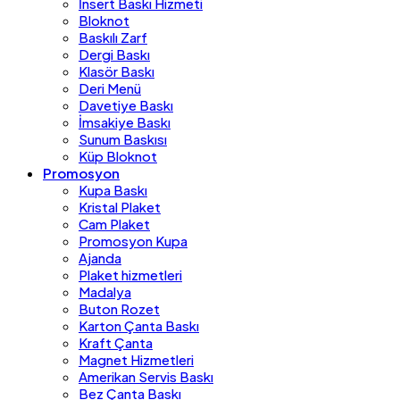
İnsert Baskı Hizmeti
Bloknot
Baskılı Zarf
Dergi Baskı
Klasör Baskı
Deri Menü
Davetiye Baskı
İmsakiye Baskı
Sunum Baskısı
Küp Bloknot
Promosyon
Kupa Baskı
Kristal Plaket
Cam Plaket
Promosyon Kupa
Ajanda
Plaket hizmetleri
Madalya
Buton Rozet
Karton Çanta Baskı
Kraft Çanta
Magnet Hizmetleri
Amerikan Servis Baskı
Bez Çanta Baskı