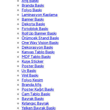
Afiş Baskı
Branda Baskı
Folyo Baskı
Laminasyon Kaplama
Banner Baskı
Dekota Baskı
Fotoblok Baskı
Roll Up Banner Baskı
Örümcek Stand Baskı
One Way Vision Baskı
Dekorasyon Baskı
Kanvas Tablo Baskı
MDF Tablo Baskı
Kuşe Sticker
Poster Baskı
Uv Baskı
Vinil Baskı
Folyo Kesim
Branda Afiş
Poster Kağıt Baskı
Cam Tablo Baskı
Bayrak Baskı
Kırlangıç Bayrak
Yelken Bayrak Baskı