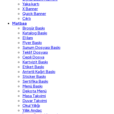
Yaka kartı
X Banner
Quick Banner
Çıktı
Matbaa
Broşür Baskı
Katalog Baskı
El ilanı
Flyer Baskı
Sunum Dosyası Baskı
Teklif Dosyası
Cepli Dosya
Kartvizit Baskı
Etiket Baskı
Antetli Kağıt Baskı
Sticker Baskı
Sertifika Baskı
Menü Baskı
Dekota Menü
Masa Takvimi
Duvar Takvimi
Okul Yıllığı
Yıllık Andaç