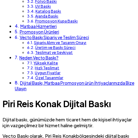
Folyo Baskı
UV Baskı
Katalog Baskı
Ajanda Baskı
Promosyon Kupa Baskı
Matbaa Hizmetleri
Promosyon Ürünleri
Vecto Baskı Sipariş ve Teslim Süreci
Sipariş Alımı ve Tasarım Onayı
Üretim ve Baskı Süreci
Teslimat ve Sevkiyat
Neden Vecto Baskı?
Yüksek Kalite
Hızlı Teslimat
Uygun Fiyatlar
Özel Tasarımlar
Dijital Baskı, Matbaa Promosyon ürün İhtiyaçlarınızda Bize
Ulaşın
Piri Reis Konak Dijital Baskı
Dijital baskı, günümüzde hem ticaret hem de kişisel ihtiyaçlar
için vazgeçilmez bir hizmet haline gelmiştir.
Vecto Baskı olarak, Piri Reis Konakbölgesindeki dijital baskı