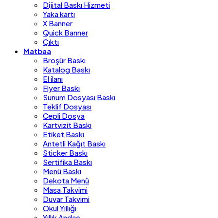
Dijital Baskı Hizmeti
Yaka kartı
X Banner
Quick Banner
Çıktı
Matbaa
Broşür Baskı
Katalog Baskı
El ilanı
Flyer Baskı
Sunum Dosyası Baskı
Teklif Dosyası
Cepli Dosya
Kartvizit Baskı
Etiket Baskı
Antetli Kağıt Baskı
Sticker Baskı
Sertifika Baskı
Menü Baskı
Dekota Menü
Masa Takvimi
Duvar Takvimi
Okul Yıllığı
Yıllık Andaç