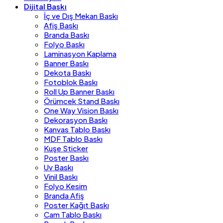
Dijital Baskı
İç ve Dış Mekan Baskı
Afiş Baskı
Branda Baskı
Folyo Baskı
Laminasyon Kaplama
Banner Baskı
Dekota Baskı
Fotoblok Baskı
Roll Up Banner Baskı
Örümcek Stand Baskı
One Way Vision Baskı
Dekorasyon Baskı
Kanvas Tablo Baskı
MDF Tablo Baskı
Kuşe Sticker
Poster Baskı
Uv Baskı
Vinil Baskı
Folyo Kesim
Branda Afiş
Poster Kağıt Baskı
Cam Tablo Baskı