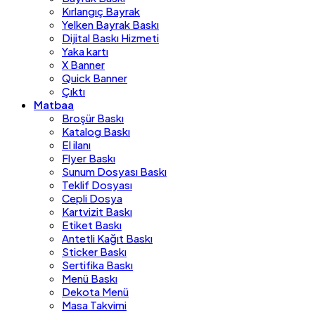
Kırlangıç Bayrak
Yelken Bayrak Baskı
Dijital Baskı Hizmeti
Yaka kartı
X Banner
Quick Banner
Çıktı
Matbaa
Broşür Baskı
Katalog Baskı
El ilanı
Flyer Baskı
Sunum Dosyası Baskı
Teklif Dosyası
Cepli Dosya
Kartvizit Baskı
Etiket Baskı
Antetli Kağıt Baskı
Sticker Baskı
Sertifika Baskı
Menü Baskı
Dekota Menü
Masa Takvimi