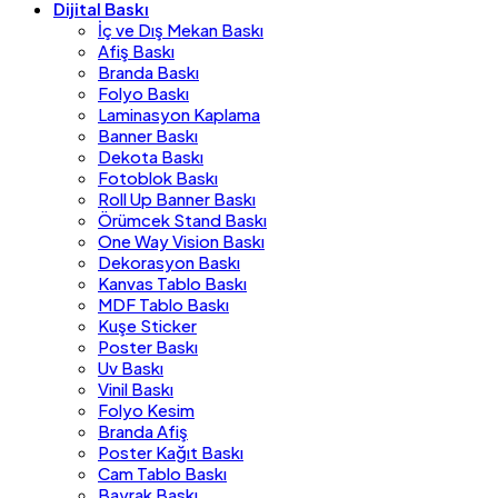
Dijital Baskı
İç ve Dış Mekan Baskı
Afiş Baskı
Branda Baskı
Folyo Baskı
Laminasyon Kaplama
Banner Baskı
Dekota Baskı
Fotoblok Baskı
Roll Up Banner Baskı
Örümcek Stand Baskı
One Way Vision Baskı
Dekorasyon Baskı
Kanvas Tablo Baskı
MDF Tablo Baskı
Kuşe Sticker
Poster Baskı
Uv Baskı
Vinil Baskı
Folyo Kesim
Branda Afiş
Poster Kağıt Baskı
Cam Tablo Baskı
Bayrak Baskı