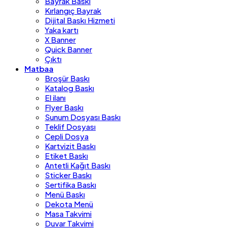
Bayrak Baskı
Kırlangıç Bayrak
Dijital Baskı Hizmeti
Yaka kartı
X Banner
Quick Banner
Çıktı
Matbaa
Broşür Baskı
Katalog Baskı
El ilanı
Flyer Baskı
Sunum Dosyası Baskı
Teklif Dosyası
Cepli Dosya
Kartvizit Baskı
Etiket Baskı
Antetli Kağıt Baskı
Sticker Baskı
Sertifika Baskı
Menü Baskı
Dekota Menü
Masa Takvimi
Duvar Takvimi