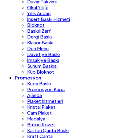
Duvar Takvimi
Okul Yıllığı
Yıllık Andaç
İnsert Baskı Hizmeti
Bloknot
Baskılı Zarf
Dergi Baskı
Klasör Baskı
Deri Menü
Davetiye Baskı
İmsakiye Baskı
Sunum Baskısı
Küp Bloknot
Promosyon
Kupa Baskı
Promosyon Kupa
Ajanda
Plaket hizmetleri
Kristal Plaket
Cam Plaket
Madalya
Buton Rozet
Karton Çanta Baskı
Kraft Çanta