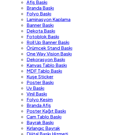
Afiş Baskı
Branda Baskı
Folyo Baskı
Laminasyon Kaplama
Banner Baskı
Dekota Baskı
Fotoblok Baskı
Roll Up Banner Baskı
Örümcek Stand Baskı
One Way Vision Baskı
Dekorasyon Baskı
Kanvas Tablo Baskı
MDF Tablo Baskı
Kuşe Sticker
Poster Baskı
Uv Baskı
Vinil Baskı
Folyo Kesim
Branda Afiş
Poster Kağıt Baskı
Cam Tablo Baskı
Bayrak Baskı
Kırlangıç Bayrak
Dijital Baskı Hizmeti