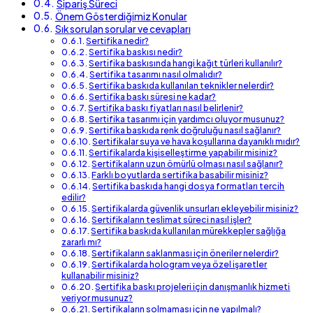
Sipariş Süreci
Önem Gösterdiğimiz Konular
Sık sorulan sorular ve cevapları
Sertifika nedir?
Sertifika baskısı nedir?
Sertifika baskısında hangi kağıt türleri kullanılır?
Sertifika tasarımı nasıl olmalıdır?
Sertifika baskıda kullanılan teknikler nelerdir?
Sertifika baskı süresi ne kadar?
Sertifika baskı fiyatları nasıl belirlenir?
Sertifika tasarımı için yardımcı oluyor musunuz?
Sertifika baskıda renk doğruluğu nasıl sağlanır?
Sertifikalar suya ve hava koşullarına dayanıklı mıdır?
Sertifikalarda kişiselleştirme yapabilir misiniz?
Sertifikaların uzun ömürlü olması nasıl sağlanır?
Farklı boyutlarda sertifika basabilir misiniz?
Sertifika baskıda hangi dosya formatları tercih
edilir?
Sertifikalarda güvenlik unsurları ekleyebilir misiniz?
Sertifikaların teslimat süreci nasıl işler?
Sertifika baskıda kullanılan mürekkepler sağlığa
zararlı mı?
Sertifikaların saklanması için öneriler nelerdir?
Sertifikalarda hologram veya özel işaretler
kullanabilir misiniz?
Sertifika baskı projeleri için danışmanlık hizmeti
veriyor musunuz?
Sertifikaların solmaması için ne yapılmalı?