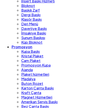
İnsert Baskı Hizmeti
Bloknot
Baskılı Zarf
Dergi Baskı
Klasör Baskı
Deri Menü
Davetiye Baskı
İmsakiye Baskı
Sunum Baskısı
Küp Bloknot
Promosyon
Kupa Baskı
Kristal Plaket
Cam Plaket
Promosyon Kupa
Ajanda
Plaket hizmetleri
Madalya
Buton Rozet
Karton Çanta Baskı
Kraft Çanta
Magnet Hizmetleri
Amerikan Servis Baskı
Bez Çanta Baskı