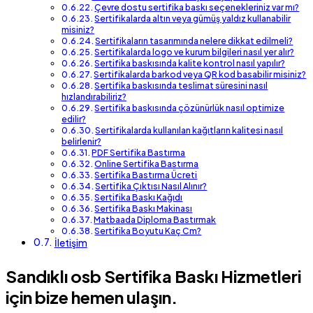
Çevre dostu sertifika baskı seçenekleriniz var mı?
Sertifikalarda altın veya gümüş yaldız kullanabilir
misiniz?
Sertifikaların tasarımında nelere dikkat edilmeli?
Sertifikalarda logo ve kurum bilgileri nasıl yer alır?
Sertifika baskısında kalite kontrol nasıl yapılır?
Sertifikalarda barkod veya QR kod basabilir misiniz?
Sertifika baskısında teslimat süresini nasıl
hızlandırabiliriz?
Sertifika baskısında çözünürlük nasıl optimize
edilir?
Sertifikalarda kullanılan kağıtların kalitesi nasıl
belirlenir?
PDF Sertifika Bastırma
Online Sertifika Bastırma
Sertifika Bastırma Ücreti
Sertifika Çıktısı Nasıl Alınır?
Sertifika Baskı Kağıdı
Sertifika Baskı Makinası
Matbaada Diploma Bastırmak
Sertifika Boyutu Kaç Cm?
İletişim
Sandıklı osb Sertifika Baskı Hizmetleri
için bize hemen ulaşın.