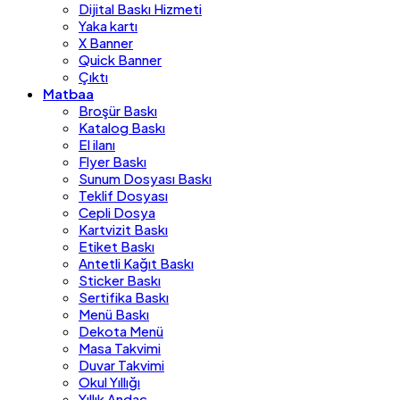
Dijital Baskı Hizmeti
Yaka kartı
X Banner
Quick Banner
Çıktı
Matbaa
Broşür Baskı
Katalog Baskı
El ilanı
Flyer Baskı
Sunum Dosyası Baskı
Teklif Dosyası
Cepli Dosya
Kartvizit Baskı
Etiket Baskı
Antetli Kağıt Baskı
Sticker Baskı
Sertifika Baskı
Menü Baskı
Dekota Menü
Masa Takvimi
Duvar Takvimi
Okul Yıllığı
Yıllık Andaç