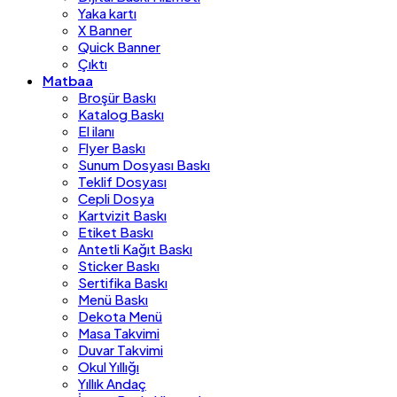
Yaka kartı
X Banner
Quick Banner
Çıktı
Matbaa
Broşür Baskı
Katalog Baskı
El ilanı
Flyer Baskı
Sunum Dosyası Baskı
Teklif Dosyası
Cepli Dosya
Kartvizit Baskı
Etiket Baskı
Antetli Kağıt Baskı
Sticker Baskı
Sertifika Baskı
Menü Baskı
Dekota Menü
Masa Takvimi
Duvar Takvimi
Okul Yıllığı
Yıllık Andaç