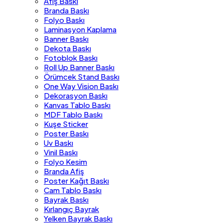
Afiş Baskı
Branda Baskı
Folyo Baskı
Laminasyon Kaplama
Banner Baskı
Dekota Baskı
Fotoblok Baskı
Roll Up Banner Baskı
Örümcek Stand Baskı
One Way Vision Baskı
Dekorasyon Baskı
Kanvas Tablo Baskı
MDF Tablo Baskı
Kuşe Sticker
Poster Baskı
Uv Baskı
Vinil Baskı
Folyo Kesim
Branda Afiş
Poster Kağıt Baskı
Cam Tablo Baskı
Bayrak Baskı
Kırlangıç Bayrak
Yelken Bayrak Baskı