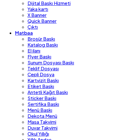
Dijital Baskı Hizmeti
Yaka kartı
X Banner
Quick Banner
Çıktı
Matbaa
Broşür Baskı
Katalog Baskı
El ilanı
Flyer Baskı
Sunum Dosyası Baskı
Teklif Dosyası
Cepli Dosya
Kartvizit Baskı
Etiket Baskı
Antetli Kağıt Baskı
Sticker Baskı
Sertifika Baskı
Menü Baskı
Dekota Menü
Masa Takvimi
Duvar Takvimi
Okul Yıllığı
Yıllık Andaç