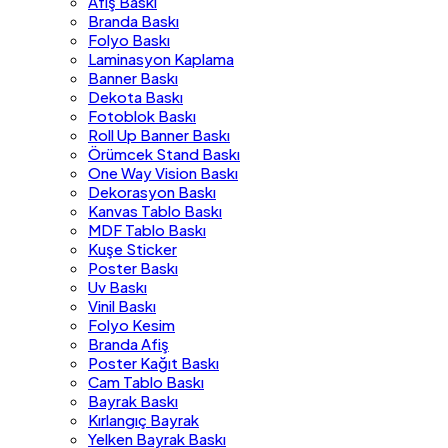
Afiş Baskı
Branda Baskı
Folyo Baskı
Laminasyon Kaplama
Banner Baskı
Dekota Baskı
Fotoblok Baskı
Roll Up Banner Baskı
Örümcek Stand Baskı
One Way Vision Baskı
Dekorasyon Baskı
Kanvas Tablo Baskı
MDF Tablo Baskı
Kuşe Sticker
Poster Baskı
Uv Baskı
Vinil Baskı
Folyo Kesim
Branda Afiş
Poster Kağıt Baskı
Cam Tablo Baskı
Bayrak Baskı
Kırlangıç Bayrak
Yelken Bayrak Baskı