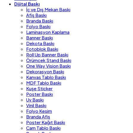
Dijital Baskı
İç ve Dış Mekan Baskı
Afiş Baskı
Branda Baskı
Folyo Baskı
Laminasyon Kaplama
Banner Baskı
Dekota Baskı
Fotoblok Baskı
Roll Up Banner Baskı
Örümcek Stand Baskı
One Way Vision Baskı
Dekorasyon Baskı
Kanvas Tablo Baskı
MDF Tablo Baskı
Kuşe Sticker
Poster Baskı
Uv Baskı
Vinil Baskı
Folyo Kesim
Branda Afiş
Poster Kağıt Baskı
Cam Tablo Baskı