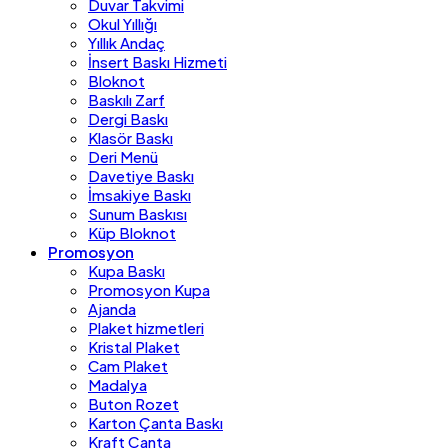
Duvar Takvimi
Okul Yıllığı
Yıllık Andaç
İnsert Baskı Hizmeti
Bloknot
Baskılı Zarf
Dergi Baskı
Klasör Baskı
Deri Menü
Davetiye Baskı
İmsakiye Baskı
Sunum Baskısı
Küp Bloknot
Promosyon
Kupa Baskı
Promosyon Kupa
Ajanda
Plaket hizmetleri
Kristal Plaket
Cam Plaket
Madalya
Buton Rozet
Karton Çanta Baskı
Kraft Çanta