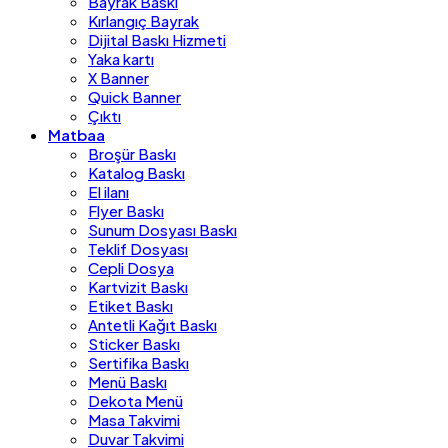
Bayrak Baskı
Kırlangıç Bayrak
Dijital Baskı Hizmeti
Yaka kartı
X Banner
Quick Banner
Çıktı
Matbaa
Broşür Baskı
Katalog Baskı
El ilanı
Flyer Baskı
Sunum Dosyası Baskı
Teklif Dosyası
Cepli Dosya
Kartvizit Baskı
Etiket Baskı
Antetli Kağıt Baskı
Sticker Baskı
Sertifika Baskı
Menü Baskı
Dekota Menü
Masa Takvimi
Duvar Takvimi