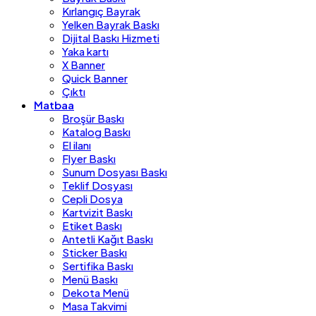
Kırlangıç Bayrak
Yelken Bayrak Baskı
Dijital Baskı Hizmeti
Yaka kartı
X Banner
Quick Banner
Çıktı
Matbaa
Broşür Baskı
Katalog Baskı
El ilanı
Flyer Baskı
Sunum Dosyası Baskı
Teklif Dosyası
Cepli Dosya
Kartvizit Baskı
Etiket Baskı
Antetli Kağıt Baskı
Sticker Baskı
Sertifika Baskı
Menü Baskı
Dekota Menü
Masa Takvimi