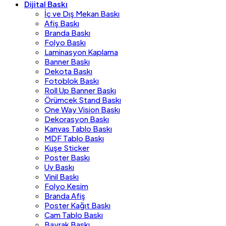
Dijital Baskı
İç ve Dış Mekan Baskı
Afiş Baskı
Branda Baskı
Folyo Baskı
Laminasyon Kaplama
Banner Baskı
Dekota Baskı
Fotoblok Baskı
Roll Up Banner Baskı
Örümcek Stand Baskı
One Way Vision Baskı
Dekorasyon Baskı
Kanvas Tablo Baskı
MDF Tablo Baskı
Kuşe Sticker
Poster Baskı
Uv Baskı
Vinil Baskı
Folyo Kesim
Branda Afiş
Poster Kağıt Baskı
Cam Tablo Baskı
Bayrak Baskı