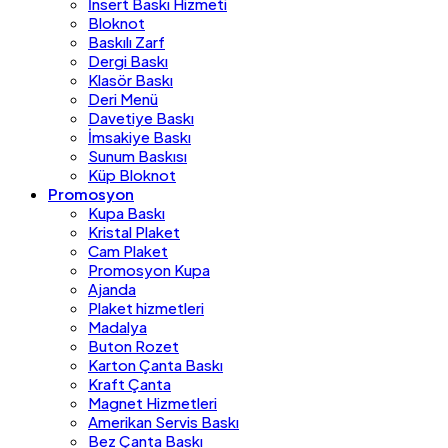
İnsert Baskı Hizmeti
Bloknot
Baskılı Zarf
Dergi Baskı
Klasör Baskı
Deri Menü
Davetiye Baskı
İmsakiye Baskı
Sunum Baskısı
Küp Bloknot
Promosyon
Kupa Baskı
Kristal Plaket
Cam Plaket
Promosyon Kupa
Ajanda
Plaket hizmetleri
Madalya
Buton Rozet
Karton Çanta Baskı
Kraft Çanta
Magnet Hizmetleri
Amerikan Servis Baskı
Bez Çanta Baskı