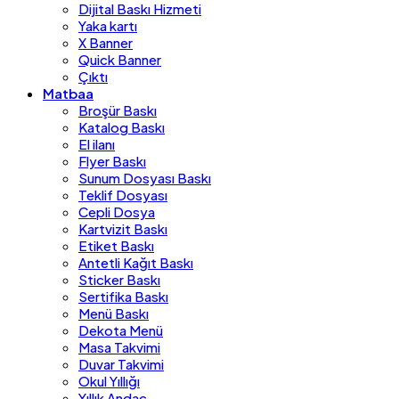
Dijital Baskı Hizmeti
Yaka kartı
X Banner
Quick Banner
Çıktı
Matbaa
Broşür Baskı
Katalog Baskı
El ilanı
Flyer Baskı
Sunum Dosyası Baskı
Teklif Dosyası
Cepli Dosya
Kartvizit Baskı
Etiket Baskı
Antetli Kağıt Baskı
Sticker Baskı
Sertifika Baskı
Menü Baskı
Dekota Menü
Masa Takvimi
Duvar Takvimi
Okul Yıllığı
Yıllık Andaç