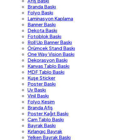
Afiş Baskı
Branda Baskı
Folyo Baskı
Laminasyon Kaplama
Banner Baskı
Dekota Baskı
Fotoblok Baskı
Roll Up Banner Baskı
Örümcek Stand Baskı
One Way Vision Baskı
Dekorasyon Baskı
Kanvas Tablo Baskı
MDF Tablo Baskı
Kuşe Sticker
Poster Baskı
Uv Baskı
Vinil Baskı
Folyo Kesim
Branda Afiş
Poster Kağıt Baskı
Cam Tablo Baskı
Bayrak Baskı
Kırlangıç Bayrak
Yelken Bayrak Baskı