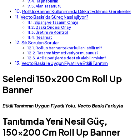
Taşınabilirlik
Alan Tasarrufu
Roll Up Banner Kullanımında Dikkat Edilmesi Gerekenler
Vecto Baskı’da Süreç Nasıl İşliyor?
Sipariş ve Tasarım Onayı
Baskı Öncesi Onay
Üretim ve Kontrol
Teslimat
Sık Sorulan Sorular
Roll up banner tekrar kullanılabilir mi?
Tasarım hizmeti veriyor musunuz?
Acil siparişlerde destek alabilir miyim?
Vecto Baskı ile Uygun Fiyatlı ve Etkili Tanıtım
Selendi 150×200 Cm Roll Up
Banner
Etkili Tanıtımın Uygun Fiyatlı Yolu, Vecto Baskı Farkıyla
Tanıtımda Yeni Nesil Güç,
150×200 Cm Roll Up Banner