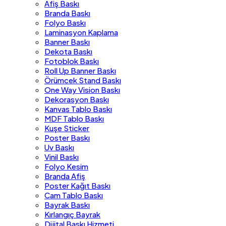
Afiş Baskı
Branda Baskı
Folyo Baskı
Laminasyon Kaplama
Banner Baskı
Dekota Baskı
Fotoblok Baskı
Roll Up Banner Baskı
Örümcek Stand Baskı
One Way Vision Baskı
Dekorasyon Baskı
Kanvas Tablo Baskı
MDF Tablo Baskı
Kuşe Sticker
Poster Baskı
Uv Baskı
Vinil Baskı
Folyo Kesim
Branda Afiş
Poster Kağıt Baskı
Cam Tablo Baskı
Bayrak Baskı
Kırlangıç Bayrak
Dijital Baskı Hizmeti