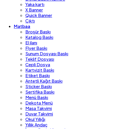
Yaka kartı
X Banner
Quick Banner
Çıktı
Matbaa
Broşür Baskı
Katalog Baskı
El ilanı
Flyer Baskı
Sunum Dosyası Baskı
Teklif Dosyası
Cepli Dosya
Kartvizit Baskı
Etiket Baskı
Antetli Kağıt Baskı
Sticker Baskı
Sertifika Baskı
Menü Baskı
Dekota Menü
Masa Takvimi
Duvar Takvimi
Okul Yıllığı
Yıllık Andaç