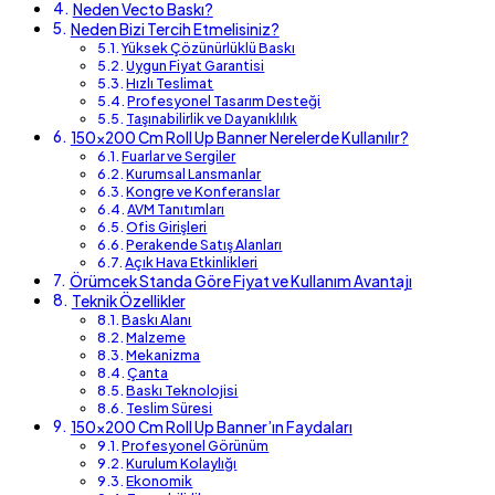
Neden Vecto Baskı?
Neden Bizi Tercih Etmelisiniz?
Yüksek Çözünürlüklü Baskı
Uygun Fiyat Garantisi
Hızlı Teslimat
Profesyonel Tasarım Desteği
Taşınabilirlik ve Dayanıklılık
150×200 Cm Roll Up Banner Nerelerde Kullanılır?
Fuarlar ve Sergiler
Kurumsal Lansmanlar
Kongre ve Konferanslar
AVM Tanıtımları
Ofis Girişleri
Perakende Satış Alanları
Açık Hava Etkinlikleri
Örümcek Standa Göre Fiyat ve Kullanım Avantajı
Teknik Özellikler
Baskı Alanı
Malzeme
Mekanizma
Çanta
Baskı Teknolojisi
Teslim Süresi
150×200 Cm Roll Up Banner’ın Faydaları
Profesyonel Görünüm
Kurulum Kolaylığı
Ekonomik