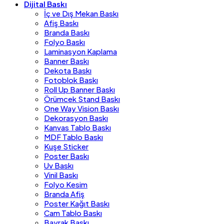
Dijital Baskı
İç ve Dış Mekan Baskı
Afiş Baskı
Branda Baskı
Folyo Baskı
Laminasyon Kaplama
Banner Baskı
Dekota Baskı
Fotoblok Baskı
Roll Up Banner Baskı
Örümcek Stand Baskı
One Way Vision Baskı
Dekorasyon Baskı
Kanvas Tablo Baskı
MDF Tablo Baskı
Kuşe Sticker
Poster Baskı
Uv Baskı
Vinil Baskı
Folyo Kesim
Branda Afiş
Poster Kağıt Baskı
Cam Tablo Baskı
Bayrak Baskı