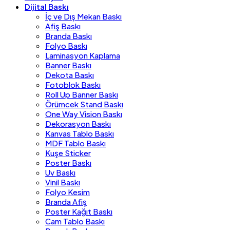
Dijital Baskı
İç ve Dış Mekan Baskı
Afiş Baskı
Branda Baskı
Folyo Baskı
Laminasyon Kaplama
Banner Baskı
Dekota Baskı
Fotoblok Baskı
Roll Up Banner Baskı
Örümcek Stand Baskı
One Way Vision Baskı
Dekorasyon Baskı
Kanvas Tablo Baskı
MDF Tablo Baskı
Kuşe Sticker
Poster Baskı
Uv Baskı
Vinil Baskı
Folyo Kesim
Branda Afiş
Poster Kağıt Baskı
Cam Tablo Baskı