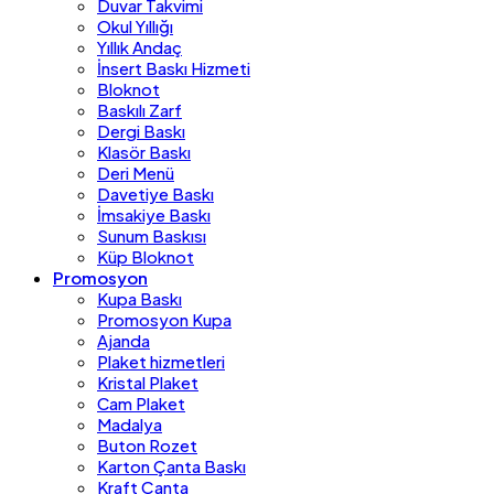
Duvar Takvimi
Okul Yıllığı
Yıllık Andaç
İnsert Baskı Hizmeti
Bloknot
Baskılı Zarf
Dergi Baskı
Klasör Baskı
Deri Menü
Davetiye Baskı
İmsakiye Baskı
Sunum Baskısı
Küp Bloknot
Promosyon
Kupa Baskı
Promosyon Kupa
Ajanda
Plaket hizmetleri
Kristal Plaket
Cam Plaket
Madalya
Buton Rozet
Karton Çanta Baskı
Kraft Çanta