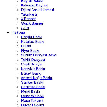
Bayrak Baskı
Kırlangıç Bayrak
Dijital Baskı Hizmeti
Yaka kartı
X Banner
Quick Banner
Çıktı
Matbaa
Broşür Baskı
Katalog Baskı
El ilanı
Flyer Baskı
Sunum Dosyası Baskı
Teklif Dosyası
Cepli Dosya
Kartvizit Baskı
Etiket Baskı
Antetli Kağıt Baskı
Sticker Baskı
Sertifika Baskı
Menü Baskı
Dekota Menü
Masa Takvimi
Duvar Takvimi