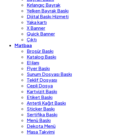
Kırlangıç Bayrak
Yelken Bayrak Baskı
Dijital Baskı Hizmeti
Yaka kartı
X Banner
Quick Banner
Çıktı
Matbaa
Broşür Baskı
Katalog Baskı
El ilanı
Flyer Baskı
Sunum Dosyası Baskı
Teklif Dosyası
Cepli Dosya
Kartvizit Baskı
Etiket Baskı
Antetli Kağıt Baskı
Sticker Baskı
Sertifika Baskı
Menü Baskı
Dekota Menü
Masa Takvimi