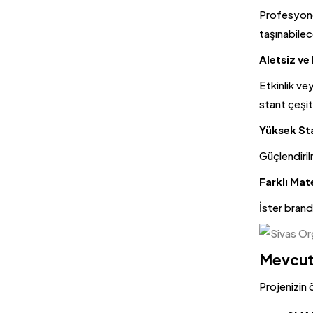
Profesyone
taşınabilec
Aletsiz ve
Etkinlik v
stant
çeşitl
Yüksek Sta
Güçlendiril
Farklı Mat
İster brand
Mevcut 
Projenizin 