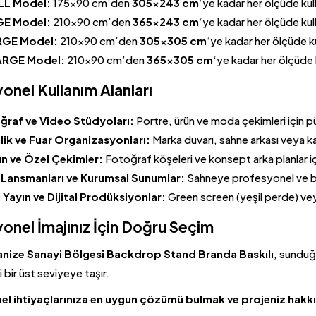
L Model:
175×90 cm’den
305×243 cm
‘ye kadar her ölçüde kulla
E Model:
210×90 cm’den
365×243 cm
‘ye kadar her ölçüde kulla
GE Model:
210×90 cm’den
305×305 cm
‘ye kadar her ölçüde kul
RGE Model:
210×90 cm’den
365×305 cm
‘ye kadar her ölçüde ku
onel Kullanım Alanları
ğraf ve Video Stüdyoları:
Portre, ürün ve moda çekimleri için pü
lik ve Fuar Organizasyonları:
Marka duvarı, sahne arkası veya karş
n ve Özel Çekimler:
Fotoğraf köşeleri ve konsept arka planlar içi
 Lansmanları ve Kurumsal Sunumlar:
Sahneye profesyonel ve bü
 Yayın ve Dijital Prodüksiyonlar:
Green screen (yeşil perde) vey
onel İmajınız İçin Doğru Seçim
anize Sanayi Bölgesi
Backdrop Stand
Branda Baskılı
, sunduğ
i bir üst seviyeye taşır.
l ihtiyaçlarınıza en uygun çözümü bulmak ve projeniz hakkın