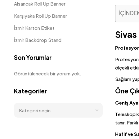
Alsancak Roll Up Banner
İÇİNDE
Karşıyaka Roll Up Banner
İzmir Karton Etiket
Sivas
İzmir Backdrop Stand
Profesyone
Son Yorumlar
Profesyonel
ölçekli etk
Görüntülenecek bir yorum yok.
Sağlam yapı
Öne Çık
Kategoriler
Geniş Ayar
Teleskopik 
tanır. Fark
Hafif ve 