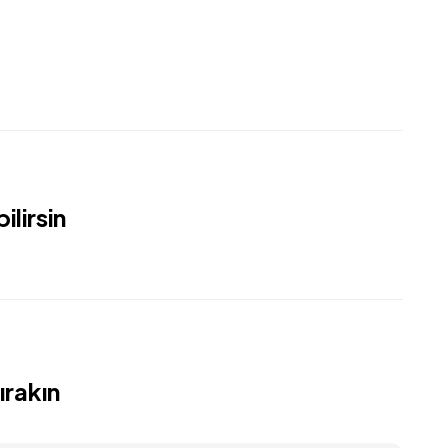
lirsin
ırakın