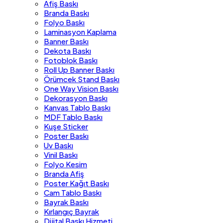
Afiş Baskı
Branda Baskı
Folyo Baskı
Laminasyon Kaplama
Banner Baskı
Dekota Baskı
Fotoblok Baskı
Roll Up Banner Baskı
Örümcek Stand Baskı
One Way Vision Baskı
Dekorasyon Baskı
Kanvas Tablo Baskı
MDF Tablo Baskı
Kuşe Sticker
Poster Baskı
Uv Baskı
Vinil Baskı
Folyo Kesim
Branda Afiş
Poster Kağıt Baskı
Cam Tablo Baskı
Bayrak Baskı
Kırlangıç Bayrak
Dijital Baskı Hizmeti