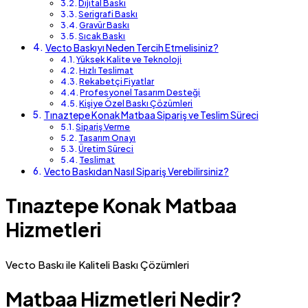
Dijital Baskı
Serigrafi Baskı
Gravür Baskı
Sıcak Baskı
Vecto Baskıyı Neden Tercih Etmelisiniz?
Yüksek Kalite ve Teknoloji
Hızlı Teslimat
Rekabetçi Fiyatlar
Profesyonel Tasarım Desteği
Kişiye Özel Baskı Çözümleri
Tınaztepe Konak Matbaa Sipariş ve Teslim Süreci
Sipariş Verme
Tasarım Onayı
Üretim Süreci
Teslimat
Vecto Baskıdan Nasıl Sipariş Verebilirsiniz?
Tınaztepe Konak Matbaa
Hizmetleri
Vecto Baskı ile Kaliteli Baskı Çözümleri
Matbaa Hizmetleri Nedir?