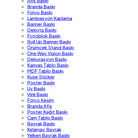
Afiş Baskı
Branda Baskı
Folyo Baskı
Laminasyon Kaplama
Banner Baskı
Dekota Baskı
Fotoblok Baskı
Roll Up Banner Baskı
Örümcek Stand Baskı
One Way Vision Baskı
Dekorasyon Baskı
Kanvas Tablo Baskı
MDF Tablo Baskı
Kuşe Sticker
Poster Baskı
Uv Baskı
Vinil Baskı
Folyo Kesim
Branda Afiş
Poster Kağıt Baskı
Cam Tablo Baskı
Bayrak Baskı
Kırlangıç Bayrak
Yelken Bayrak Baskı