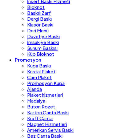
İnsert Baskı Hizmeti
Bloknot
Baskılı Zarf
Dergi Baskı
Klasör Baskı
Deri Menü
Davetiye Baskı
İmsakiye Baskı
Sunum Baskısı
Küp Bloknot
Promosyon
Kupa Baskı
Kristal Plaket
Cam Plaket
Promosyon Kupa
Ajanda
Plaket hizmetleri
Madalya
Buton Rozet
Karton Çanta Baskı
Kraft Çanta
Magnet Hizmetleri
Amerikan Servis Baskı
Bez Çanta Baskı