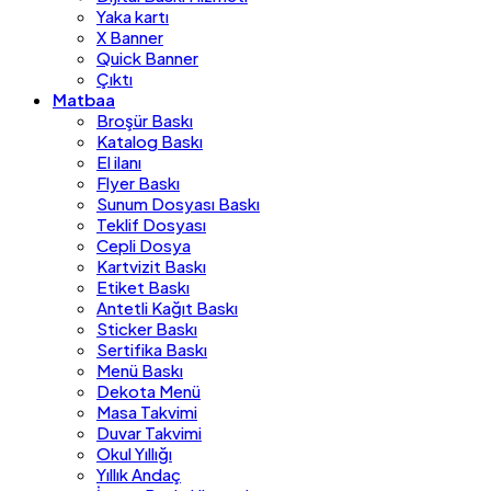
Yaka kartı
X Banner
Quick Banner
Çıktı
Matbaa
Broşür Baskı
Katalog Baskı
El ilanı
Flyer Baskı
Sunum Dosyası Baskı
Teklif Dosyası
Cepli Dosya
Kartvizit Baskı
Etiket Baskı
Antetli Kağıt Baskı
Sticker Baskı
Sertifika Baskı
Menü Baskı
Dekota Menü
Masa Takvimi
Duvar Takvimi
Okul Yıllığı
Yıllık Andaç