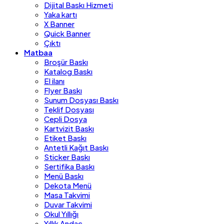
Dijital Baskı Hizmeti
Yaka kartı
X Banner
Quick Banner
Çıktı
Matbaa
Broşür Baskı
Katalog Baskı
El ilanı
Flyer Baskı
Sunum Dosyası Baskı
Teklif Dosyası
Cepli Dosya
Kartvizit Baskı
Etiket Baskı
Antetli Kağıt Baskı
Sticker Baskı
Sertifika Baskı
Menü Baskı
Dekota Menü
Masa Takvimi
Duvar Takvimi
Okul Yıllığı
Yıllık Andaç