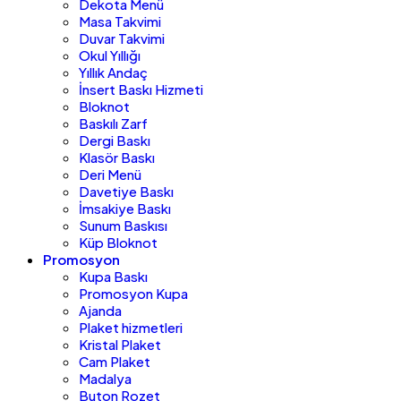
Dekota Menü
Masa Takvimi
Duvar Takvimi
Okul Yıllığı
Yıllık Andaç
İnsert Baskı Hizmeti
Bloknot
Baskılı Zarf
Dergi Baskı
Klasör Baskı
Deri Menü
Davetiye Baskı
İmsakiye Baskı
Sunum Baskısı
Küp Bloknot
Promosyon
Kupa Baskı
Promosyon Kupa
Ajanda
Plaket hizmetleri
Kristal Plaket
Cam Plaket
Madalya
Buton Rozet