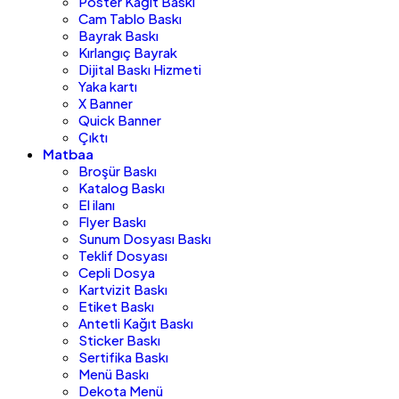
Poster Kağıt Baskı
Cam Tablo Baskı
Bayrak Baskı
Kırlangıç Bayrak
Dijital Baskı Hizmeti
Yaka kartı
X Banner
Quick Banner
Çıktı
Matbaa
Broşür Baskı
Katalog Baskı
El ilanı
Flyer Baskı
Sunum Dosyası Baskı
Teklif Dosyası
Cepli Dosya
Kartvizit Baskı
Etiket Baskı
Antetli Kağıt Baskı
Sticker Baskı
Sertifika Baskı
Menü Baskı
Dekota Menü