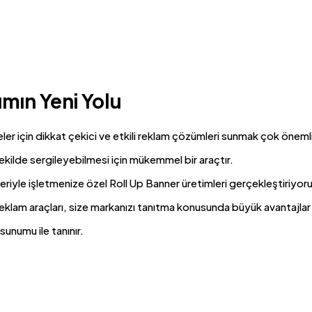
ımın Yeni Yolu
er için dikkat çekici ve etkili reklam çözümleri sunmak çok önemli
şekilde sergileyebilmesi için mükemmel bir araçtır.
riyle işletmenize özel Roll Up Banner üretimleri gerçekleştiriyor
 reklam araçları, size markanızı tanıtma konusunda büyük avantajlar
sunumu ile tanınır.