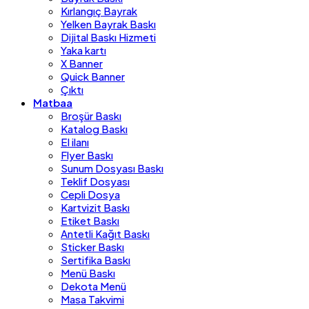
Kırlangıç Bayrak
Yelken Bayrak Baskı
Dijital Baskı Hizmeti
Yaka kartı
X Banner
Quick Banner
Çıktı
Matbaa
Broşür Baskı
Katalog Baskı
El ilanı
Flyer Baskı
Sunum Dosyası Baskı
Teklif Dosyası
Cepli Dosya
Kartvizit Baskı
Etiket Baskı
Antetli Kağıt Baskı
Sticker Baskı
Sertifika Baskı
Menü Baskı
Dekota Menü
Masa Takvimi