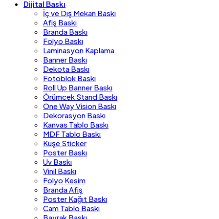
Dijital Baskı
İç ve Dış Mekan Baskı
Afiş Baskı
Branda Baskı
Folyo Baskı
Laminasyon Kaplama
Banner Baskı
Dekota Baskı
Fotoblok Baskı
Roll Up Banner Baskı
Örümcek Stand Baskı
One Way Vision Baskı
Dekorasyon Baskı
Kanvas Tablo Baskı
MDF Tablo Baskı
Kuşe Sticker
Poster Baskı
Uv Baskı
Vinil Baskı
Folyo Kesim
Branda Afiş
Poster Kağıt Baskı
Cam Tablo Baskı
Bayrak Baskı