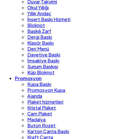
Duvar Takvimi
Okul Yıllığı
Yıllık Andaç
İnsert Baskı Hizmeti
Bloknot
Baskılı Zarf
Dergi Baskı
Klasör Baskı
Deri Menü
Davetiye Baskı
İmsakiye Baskı
Sunum Baskısı
Küp Bloknot
Promosyon
Kupa Baskı
Promosyon Kupa
Ajanda
Plaket hizmetleri
Kristal Plaket
Cam Plaket
Madalya
Buton Rozet
Karton Çanta Baskı
Kraft Çanta