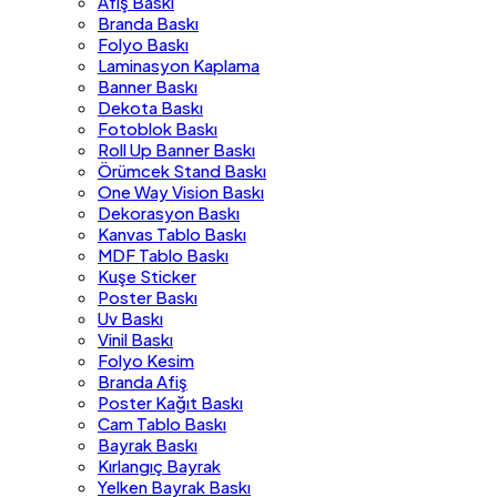
Afiş Baskı
Branda Baskı
Folyo Baskı
Laminasyon Kaplama
Banner Baskı
Dekota Baskı
Fotoblok Baskı
Roll Up Banner Baskı
Örümcek Stand Baskı
One Way Vision Baskı
Dekorasyon Baskı
Kanvas Tablo Baskı
MDF Tablo Baskı
Kuşe Sticker
Poster Baskı
Uv Baskı
Vinil Baskı
Folyo Kesim
Branda Afiş
Poster Kağıt Baskı
Cam Tablo Baskı
Bayrak Baskı
Kırlangıç Bayrak
Yelken Bayrak Baskı