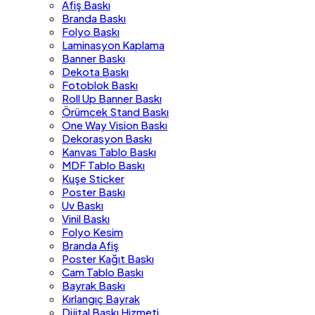
Afiş Baskı
Branda Baskı
Folyo Baskı
Laminasyon Kaplama
Banner Baskı
Dekota Baskı
Fotoblok Baskı
Roll Up Banner Baskı
Örümcek Stand Baskı
One Way Vision Baskı
Dekorasyon Baskı
Kanvas Tablo Baskı
MDF Tablo Baskı
Kuşe Sticker
Poster Baskı
Uv Baskı
Vinil Baskı
Folyo Kesim
Branda Afiş
Poster Kağıt Baskı
Cam Tablo Baskı
Bayrak Baskı
Kırlangıç Bayrak
Dijital Baskı Hizmeti