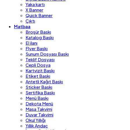
Yaka kartı
X Banner
Quick Banner
Çıktı
Matbaa
Broşür Baskı
Katalog Baskı
El ilanı
Flyer Baskı
Sunum Dosyası Baskı
Teklif Dosyası
Cepli Dosya
Kartvizit Baskı
Etiket Baskı
Antetli Kağıt Baskı
Sticker Baskı
Sertifika Baskı
Menü Baskı
Dekota Menü
Masa Takvimi
Duvar Takvimi
Okul Yıllığı
Yıllık Andaç