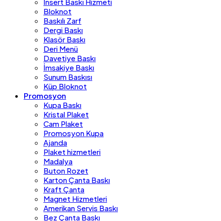
İnsert Baskı Hizmeti
Bloknot
Baskılı Zarf
Dergi Baskı
Klasör Baskı
Deri Menü
Davetiye Baskı
İmsakiye Baskı
Sunum Baskısı
Küp Bloknot
Promosyon
Kupa Baskı
Kristal Plaket
Cam Plaket
Promosyon Kupa
Ajanda
Plaket hizmetleri
Madalya
Buton Rozet
Karton Çanta Baskı
Kraft Çanta
Magnet Hizmetleri
Amerikan Servis Baskı
Bez Çanta Baskı