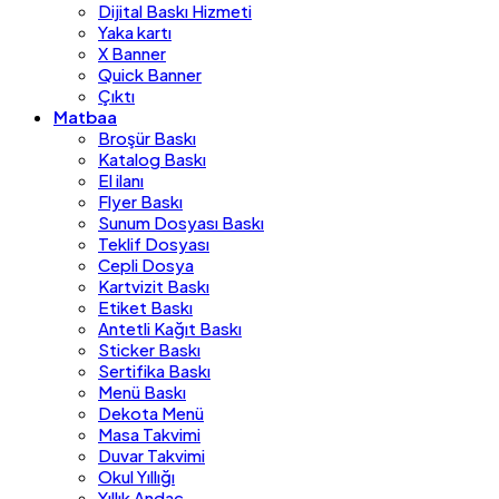
Dijital Baskı Hizmeti
Yaka kartı
X Banner
Quick Banner
Çıktı
Matbaa
Broşür Baskı
Katalog Baskı
El ilanı
Flyer Baskı
Sunum Dosyası Baskı
Teklif Dosyası
Cepli Dosya
Kartvizit Baskı
Etiket Baskı
Antetli Kağıt Baskı
Sticker Baskı
Sertifika Baskı
Menü Baskı
Dekota Menü
Masa Takvimi
Duvar Takvimi
Okul Yıllığı
Yıllık Andaç