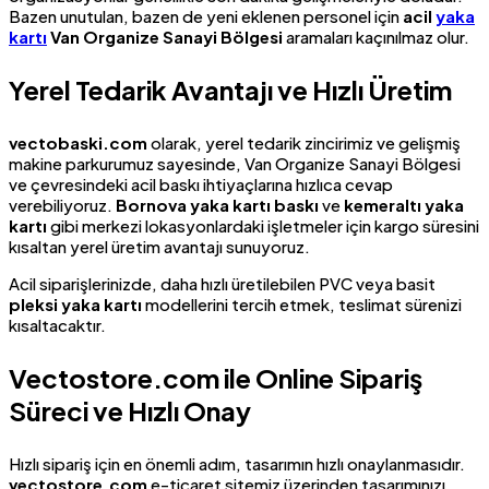
Bazen unutulan, bazen de yeni eklenen personel için
acil
yaka
kartı
Van Organize Sanayi Bölgesi
aramaları kaçınılmaz olur.
Yerel Tedarik Avantajı ve Hızlı Üretim
vectobaski.com
olarak, yerel tedarik zincirimiz ve gelişmiş
makine parkurumuz sayesinde, Van Organize Sanayi Bölgesi
ve çevresindeki acil baskı ihtiyaçlarına hızlıca cevap
verebiliyoruz.
Bornova yaka kartı baskı
ve
kemeraltı yaka
kartı
gibi merkezi lokasyonlardaki işletmeler için kargo süresini
kısaltan yerel üretim avantajı sunuyoruz.
Acil siparişlerinizde, daha hızlı üretilebilen PVC veya basit
pleksi yaka kartı
modellerini tercih etmek, teslimat sürenizi
kısaltacaktır.
Vectostore.com
ile Online Sipariş
Süreci ve Hızlı Onay
Hızlı sipariş için en önemli adım, tasarımın hızlı onaylanmasıdır.
vectostore.com
e-ticaret sitemiz üzerinden tasarımınızı