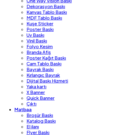
One Way Vision Baskı
Dekorasyon Baskı
Kanvas Tablo Baskı
MDF Tablo Baskı
Kuşe Sticker
Poster Baskı
Uv Baskı
Vinil Baskı
Folyo Kesim
Branda Afiş
Poster Kağıt Baskı
Cam Tablo Baskı
Bayrak Baskı
Kırlangıç Bayrak
Dijital Baskı Hizmeti
Yaka kartı
X Banner
Quick Banner
Çıktı
Matbaa
Broşür Baskı
Katalog Baskı
El ilanı
Flyer Baskı