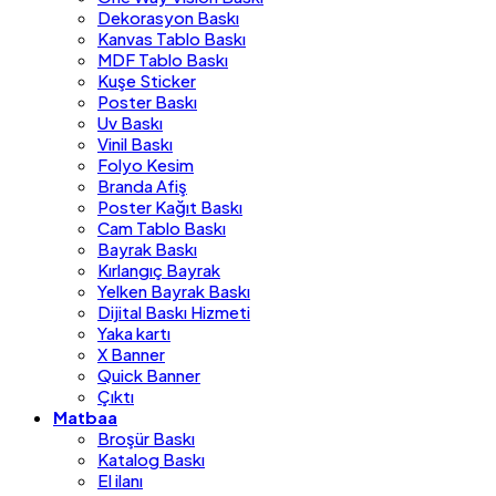
Dekorasyon Baskı
Kanvas Tablo Baskı
MDF Tablo Baskı
Kuşe Sticker
Poster Baskı
Uv Baskı
Vinil Baskı
Folyo Kesim
Branda Afiş
Poster Kağıt Baskı
Cam Tablo Baskı
Bayrak Baskı
Kırlangıç Bayrak
Yelken Bayrak Baskı
Dijital Baskı Hizmeti
Yaka kartı
X Banner
Quick Banner
Çıktı
Matbaa
Broşür Baskı
Katalog Baskı
El ilanı