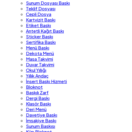
Sunum Dosyası Baskı
Teklif Dosyası
Cepli Dosya
Kartvizit Baskı
Etiket Baskı
Antetli Kağıt Baskı
Sticker Baskı
Sertifika Baskı
Menü Baskı
Dekota Menü
Masa Takvimi
Duvar Takvimi
Okul Yıllığı
Yıllık Andaç
İnsert Baskı Hizmeti
Bloknot
Baskılı Zarf
Dergi Baskı
Klasör Baskı
Deri Menü
Davetiye Baskı
İmsakiye Baskı
Sunum Baskısı
Küp Bloknot