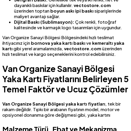
dayanıklı baskılar için kullanılır.
vectostore.com
üzerinden toptan
boyun askı ipi baskı
siparişlerinde
maliyet avantajı sağlar.
Dijital Baskı (Sublimasyon):
Çok renkli, fotoğraf
kalitesinde ve karmaşık logo tasarımları için uygundur.
Van Organize Sanayi Bölgesi Bölgesindeki hızlı teslimat
ihtiyacınız için
bornova yaka kartı baskı
ve
kemeraltı yaka
kartı
gibi yerel aramalarınızda,
vectostore.com
üzerinden
hızlı teslimat ve kargo seçeneklerini kontrol edebilirsiniz.
Van Organize Sanayi Bölgesi
Yaka Kartı Fiyatlarını Belirleyen 5
Temel Faktör ve Ucuz Çözümler
Van Organize Sanayi Bölgesi yaka kartı fiyatları
, tek bir
rakam değildir. Tıpkı bir arabanın fiyatının model, motor ve
opsiyonel donanıma göre değişmesi gibi, yaka kartını
Malzeme Türü, Ebat ve Mekanizma