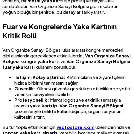
verirken, bir
metal yaka kartı
ise prestij ve dayanıklılık
sembolüdür. Van Organize Sanayi Bölgesi gibi rekabetin
yoğun olduğu bir şehirde, bu detaylar fark yaratır.
Fuar ve Kongrelerde Yaka Kartının
Kritik Rolü
Van Organize Sanayi Bölgesi uluslararası kongre merkezleri
gibi alanlarda gerçekleşen etkinliklerde,
Van Organize Sanayi
Bölgesi kongre yaka kartı
ve
Van Organize Sanayi Bölgesi
fuar yaka kartı
kullanımı zorunludur.
İletişimi Kolaylaştırma:
Katılımcıların ve ziyaretçilerin
hızlıca birbirini tanımasını sağlar.
Güvenlik:
Yüksek güvenlik gerektiren etkinliklerde yetki
ve erişim seviyelerini belirtir.
Profesyonellik:
Marka logosu ve etkinlik temasıyla
uyumlu
yaka kartı ipi Van Organize Sanayi Bölgesi
çözümleriyle birlikte kullanıldığında, organizasyonun
kalitesini artırır.
Bu tür toplu etkinlikler için
vectostore.com
üzerinden hızlı ve
toptan yaka kartı siparişi
verebilir, böylece maliyet avantajı