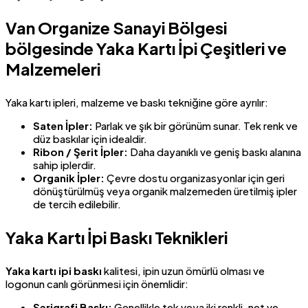
Van Organize Sanayi Bölgesi
bölgesinde Yaka Kartı İpi Çeşitleri ve
Malzemeleri
Yaka kartı ipleri, malzeme ve baskı tekniğine göre ayrılır:
Saten İpler:
Parlak ve şık bir görünüm sunar. Tek renk ve
düz baskılar için idealdir.
Ribon / Şerit İpler:
Daha dayanıklı ve geniş baskı alanına
sahip iplerdir.
Organik İpler:
Çevre dostu organizasyonlar için geri
dönüştürülmüş veya organik malzemeden üretilmiş ipler
de tercih edilebilir.
Yaka Kartı İpi Baskı Teknikleri
Yaka kartı ipi baskı
kalitesi, ipin uzun ömürlü olması ve
logonun canlı görünmesi için önemlidir:
Serigrafi Baskı:
Genellikle tek veya iki renkli, net ve