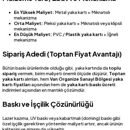
En Yüksek Maliyet:
Metal yaka kartı + Mıknatıslı
mekanizma
Orta Maliyet:
Pleksi yaka kartı + Mıknatıslı veya klipsli
mekanizma
En Düşük Maliyet:
PVC /
Plastik yaka kartı
+ İğneli
mekanizma
Sipariş Adedi (Toptan Fiyat Avantajı)
Bütün baskı ürünlerinde olduğu gibi, yaka kartında da
toplu
sipariş
vermek, birim maliyeti önemli ölçüde düşürür.
Toptan
yaka kartı
alımları, hem
Van Organize Sanayi Bölgesi yaka
kartı fiyatları
açısından hem de
yaka kartı baskı ücreti
indirimleri açısından en mantıklı çözümdür.
Baskı ve İşçilik Çözünürlüğü
Lazer kazıma, UV baskı veya kabartmalı (doming) baskı gibi
özel işçilik gerektiren yöntemler maliyeti artırır, ancak ürünün
kalitesini ve algısını da yükseltir.