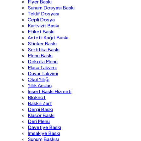
Flyer Baskı
Sunum Dosyası Baskı
Teklif Dosyası
Cepli Dosya
Kartvizit Baskı
Etiket Baskı
Antetli Kağıt Baskı
Sticker Baskı
Sertifika Baskı
Menü Baskı
Dekota Menü
Masa Takvimi
Duvar Takvimi
Okul Yıllığı
Yıllık Andaç
İnsert Baskı Hizmeti
Bloknot
Baskılı Zarf
Dergi Baskı
Klasör Baskı
Deri Menü
Davetiye Baskı
İmsakiye Baskı
Sunum Baskısı