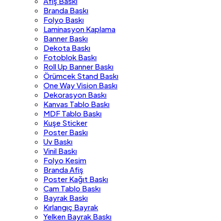
Afiş Baskı
Branda Baskı
Folyo Baskı
Laminasyon Kaplama
Banner Baskı
Dekota Baskı
Fotoblok Baskı
Roll Up Banner Baskı
Örümcek Stand Baskı
One Way Vision Baskı
Dekorasyon Baskı
Kanvas Tablo Baskı
MDF Tablo Baskı
Kuşe Sticker
Poster Baskı
Uv Baskı
Vinil Baskı
Folyo Kesim
Branda Afiş
Poster Kağıt Baskı
Cam Tablo Baskı
Bayrak Baskı
Kırlangıç Bayrak
Yelken Bayrak Baskı