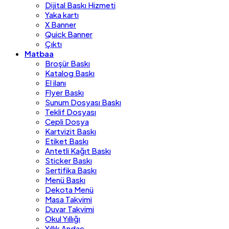
Dijital Baskı Hizmeti
Yaka kartı
X Banner
Quick Banner
Çıktı
Matbaa
Broşür Baskı
Katalog Baskı
El ilanı
Flyer Baskı
Sunum Dosyası Baskı
Teklif Dosyası
Cepli Dosya
Kartvizit Baskı
Etiket Baskı
Antetli Kağıt Baskı
Sticker Baskı
Sertifika Baskı
Menü Baskı
Dekota Menü
Masa Takvimi
Duvar Takvimi
Okul Yıllığı
Yıllık Andaç