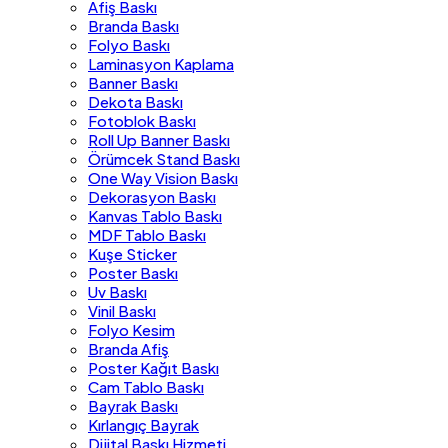
Afiş Baskı
Branda Baskı
Folyo Baskı
Laminasyon Kaplama
Banner Baskı
Dekota Baskı
Fotoblok Baskı
Roll Up Banner Baskı
Örümcek Stand Baskı
One Way Vision Baskı
Dekorasyon Baskı
Kanvas Tablo Baskı
MDF Tablo Baskı
Kuşe Sticker
Poster Baskı
Uv Baskı
Vinil Baskı
Folyo Kesim
Branda Afiş
Poster Kağıt Baskı
Cam Tablo Baskı
Bayrak Baskı
Kırlangıç Bayrak
Dijital Baskı Hizmeti