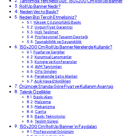
Tanıtımda Yeni Nesil Güç, 150×200 Cm Roll Up Banner
Roll Up Banner Nedir?
Neden Vecto Baskı?
Neden Bizi Tercih Etmelisiniz?
Yüksek Çözünürlüklü Baskı
Uygun Fiyat Garantisi
Hızlı Teslimat
Profesyonel Tasarım Desteği
Taşınabilirlik ve Dayanıklılık
150×200 Cm Roll Up Banner Nerelerde Kullanılır?
Fuarlar ve Sergiler
Kurumsal Lansmanlar
Kongre ve Konferanslar
AVM Tanıtımları
Ofis Girişleri
Perakende Satış Alanları
Açık Hava Etkinlikleri
Örümcek Standa Göre Fiyat ve Kullanım Avantajı
Teknik Özellikler
Baskı Alanı
Malzeme
Mekanizma
Çanta
Baskı Teknolojisi
Teslim Süresi
150×200 Cm Roll Up Banner’ın Faydaları
Profesyonel Görünüm