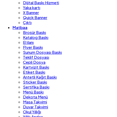
Dijital Baskı Hizmeti
Yaka kartı
X Banner
Quick Banner
Çıktı
Matbaa
Broşür Baskı
Katalog Baskı
El ilanı
Flyer Baskı
Sunum Dosyası Baskı
Teklif Dosyası
Cepli Dosya
Kartvizit Baskı
Etiket Baskı
Antetli Kağıt Baskı
Sticker Baskı
Sertifika Baskı
Menü Baskı
Dekota Menü
Masa Takvimi
Duvar Takvimi
Okul Yıllığı
Yıllık Andaç