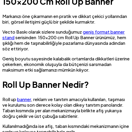
150×200 Cm Roll Up Banner
Markanızı öne çıkarmanın en pratik ve dikkat çekici yollarından
biri, görsel iletişimi güçlü bir şekilde kurmaktır.
Vecto Baskı olarak sizlere sunduğumuz
geniş format banner
stand
serisinden 150×200 cm Roll Up Banner ürünümüz, hem
şıklığı hem de taşınabilirliğiyle pazarlama dünyasında adından
söz ettiriyor.
Geniş boyutu sayesinde kalabalık ortamlarda dikkatleri üzerine
çekerken, ekonomik oluşuyla da bütçenizi sarsmadan
maksimum etki sağlamanızı mümkün kılıyor.
Roll Up Banner Nedir?
Roll up
banner
, reklam ve tanıtım amacıyla kullanılan, taşıması
ve kurulumu son derece kolay olan dikey tanıtım panolarıdır.
Taban kısmında yer alan mekanizmayla birlikte afiş yukarıya
doğru çekilir ve üst çubuğa sabitlenir.
Kullanılmadığında ise afiş, taban kısmındaki mekanizmanın içine
sarılır ve kolayca taşınabilir hale gelir.