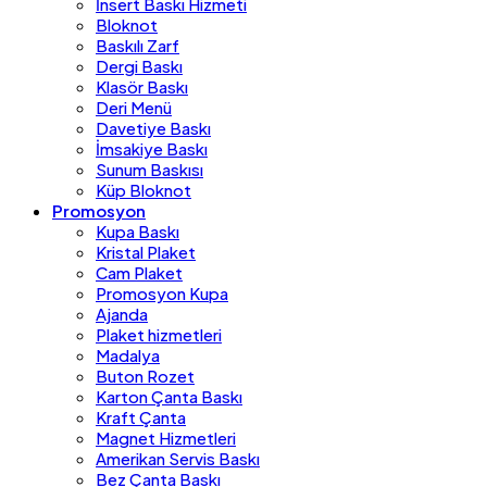
İnsert Baskı Hizmeti
Bloknot
Baskılı Zarf
Dergi Baskı
Klasör Baskı
Deri Menü
Davetiye Baskı
İmsakiye Baskı
Sunum Baskısı
Küp Bloknot
Promosyon
Kupa Baskı
Kristal Plaket
Cam Plaket
Promosyon Kupa
Ajanda
Plaket hizmetleri
Madalya
Buton Rozet
Karton Çanta Baskı
Kraft Çanta
Magnet Hizmetleri
Amerikan Servis Baskı
Bez Çanta Baskı