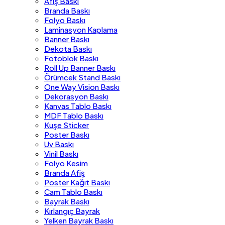
Afiş Baskı
Branda Baskı
Folyo Baskı
Laminasyon Kaplama
Banner Baskı
Dekota Baskı
Fotoblok Baskı
Roll Up Banner Baskı
Örümcek Stand Baskı
One Way Vision Baskı
Dekorasyon Baskı
Kanvas Tablo Baskı
MDF Tablo Baskı
Kuşe Sticker
Poster Baskı
Uv Baskı
Vinil Baskı
Folyo Kesim
Branda Afiş
Poster Kağıt Baskı
Cam Tablo Baskı
Bayrak Baskı
Kırlangıç Bayrak
Yelken Bayrak Baskı