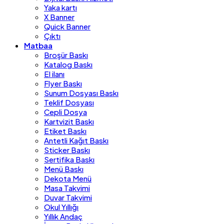
Yaka kartı
X Banner
Quick Banner
Çıktı
Matbaa
Broşür Baskı
Katalog Baskı
El ilanı
Flyer Baskı
Sunum Dosyası Baskı
Teklif Dosyası
Cepli Dosya
Kartvizit Baskı
Etiket Baskı
Antetli Kağıt Baskı
Sticker Baskı
Sertifika Baskı
Menü Baskı
Dekota Menü
Masa Takvimi
Duvar Takvimi
Okul Yıllığı
Yıllık Andaç