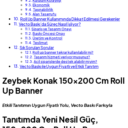
Kurulum Kolaylığı
Ekonomik
Taşınabilirlik
Alan Tasarrufu
Roll Up Banner Kullanımında Dikkat Edilmesi Gerekenler
Vecto Baskı’da Süreç Nasıl İşliyor?
Sipariş ve Tasarım Onayı
Baskı Öncesi Onay
Üretim ve Kontrol
Teslimat
Sık Sorulan Sorular
Roll up banner tekrar kullanılabilir mi?
Tasarım hizmeti veriyor musunuz?
Acil siparişlerde destek alabilir miyim?
Vecto Baskı ile Uygun Fiyatlı ve Etkili Tanıtım
Zeybek Konak 150×200 Cm Roll
Up Banner
Etkili Tanıtımın Uygun Fiyatlı Yolu, Vecto Baskı Farkıyla
Tanıtımda Yeni Nesil Güç,