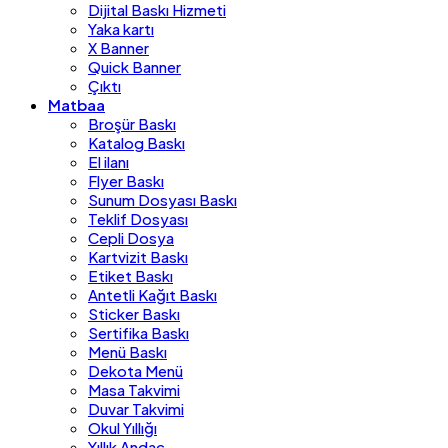
Dijital Baskı Hizmeti
Yaka kartı
X Banner
Quick Banner
Çıktı
Matbaa
Broşür Baskı
Katalog Baskı
El ilanı
Flyer Baskı
Sunum Dosyası Baskı
Teklif Dosyası
Cepli Dosya
Kartvizit Baskı
Etiket Baskı
Antetli Kağıt Baskı
Sticker Baskı
Sertifika Baskı
Menü Baskı
Dekota Menü
Masa Takvimi
Duvar Takvimi
Okul Yıllığı
Yıllık Andaç