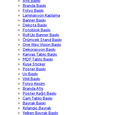
Afiş Baskı
Branda Baskı
Folyo Baskı
Laminasyon Kaplama
Banner Baskı
Dekota Baskı
Fotoblok Baskı
Roll Up Banner Baskı
Örümcek Stand Baskı
One Way Vision Baskı
Dekorasyon Baskı
Kanvas Tablo Baskı
MDF Tablo Baskı
Kuşe Sticker
Poster Baskı
Uv Baskı
Vinil Baskı
Folyo Kesim
Branda Afiş
Poster Kağıt Baskı
Cam Tablo Baskı
Bayrak Baskı
Kırlangıç Bayrak
Yelken Bayrak Baskı