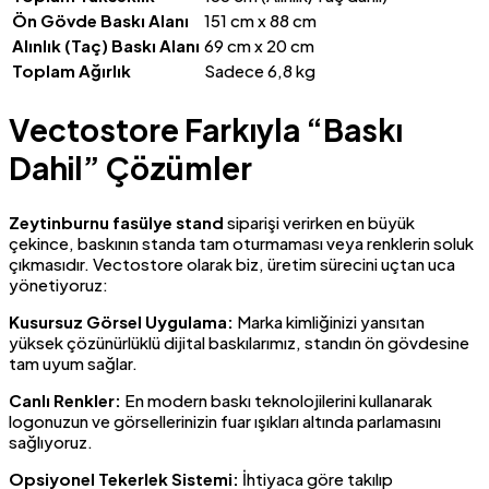
Ön Gövde Baskı Alanı
151 cm x 88 cm
Alınlık (Taç) Baskı Alanı
69 cm x 20 cm
Toplam Ağırlık
Sadece 6,8 kg
Vectostore Farkıyla “Baskı
Dahil” Çözümler
Zeytinburnu fasülye stand
siparişi verirken en büyük
çekince, baskının standa tam oturmaması veya renklerin soluk
çıkmasıdır. Vectostore olarak biz, üretim sürecini uçtan uca
yönetiyoruz:
Kusursuz Görsel Uygulama:
Marka kimliğinizi yansıtan
yüksek çözünürlüklü dijital baskılarımız, standın ön gövdesine
tam uyum sağlar.
Canlı Renkler:
En modern baskı teknolojilerini kullanarak
logonuzun ve görsellerinizin fuar ışıkları altında parlamasını
sağlıyoruz.
Opsiyonel Tekerlek Sistemi:
İhtiyaca göre takılıp