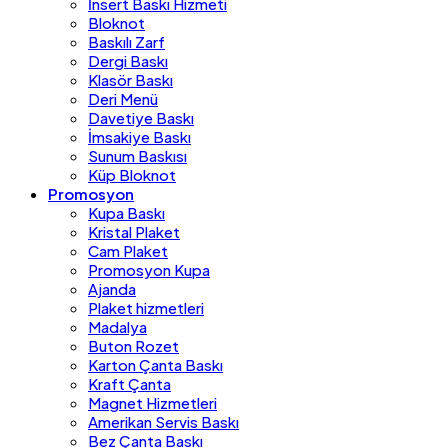
İnsert Baskı Hizmeti
Bloknot
Baskılı Zarf
Dergi Baskı
Klasör Baskı
Deri Menü
Davetiye Baskı
İmsakiye Baskı
Sunum Baskısı
Küp Bloknot
Promosyon
Kupa Baskı
Kristal Plaket
Cam Plaket
Promosyon Kupa
Ajanda
Plaket hizmetleri
Madalya
Buton Rozet
Karton Çanta Baskı
Kraft Çanta
Magnet Hizmetleri
Amerikan Servis Baskı
Bez Çanta Baskı