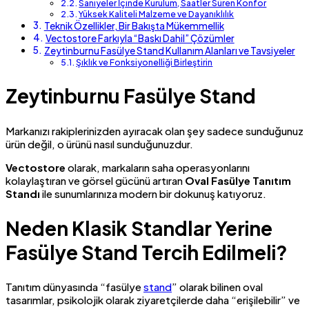
Saniyeler İçinde Kurulum, Saatler Süren Konfor
Yüksek Kaliteli Malzeme ve Dayanıklılık
Teknik Özellikler, Bir Bakışta Mükemmellik
Vectostore Farkıyla “Baskı Dahil” Çözümler
Zeytinburnu Fasülye Stand Kullanım Alanları ve Tavsiyeler
Şıklık ve Fonksiyonelliği Birleştirin
Zeytinburnu Fasülye Stand
Markanızı rakiplerinizden ayıracak olan şey sadece sunduğunuz
ürün değil, o ürünü nasıl sunduğunuzdur.
Vectostore
olarak, markaların saha operasyonlarını
kolaylaştıran ve görsel gücünü artıran
Oval Fasülye Tanıtım
Standı
ile sunumlarınıza modern bir dokunuş katıyoruz.
Neden Klasik Standlar Yerine
Fasülye Stand Tercih Edilmeli?
Tanıtım dünyasında “fasülye
stand
” olarak bilinen oval
tasarımlar, psikolojik olarak ziyaretçilerde daha “erişilebilir” ve