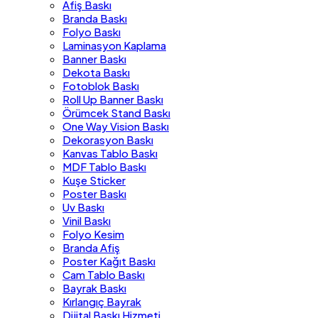
Afiş Baskı
Branda Baskı
Folyo Baskı
Laminasyon Kaplama
Banner Baskı
Dekota Baskı
Fotoblok Baskı
Roll Up Banner Baskı
Örümcek Stand Baskı
One Way Vision Baskı
Dekorasyon Baskı
Kanvas Tablo Baskı
MDF Tablo Baskı
Kuşe Sticker
Poster Baskı
Uv Baskı
Vinil Baskı
Folyo Kesim
Branda Afiş
Poster Kağıt Baskı
Cam Tablo Baskı
Bayrak Baskı
Kırlangıç Bayrak
Dijital Baskı Hizmeti