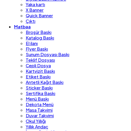
Yaka kartı
X Banner
Quick Banner
Çıktı
Matbaa
Broşür Baskı
Katalog Baskı
El ilanı
Flyer Baskı
Sunum Dosyası Baskı
Teklif Dosyası
Cepli Dosya
Kartvizit Baskı
Etiket Baskı
Antetli Kağıt Baskı
Sticker Baskı
Sertifika Baskı
Menü Baskı
Dekota Menü
Masa Takvimi
Duvar Takvimi
Okul Yıllığı
Yıllık Andaç