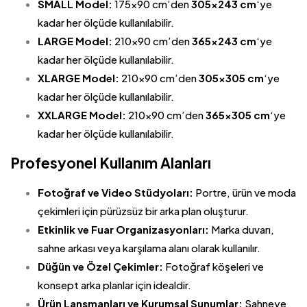
SMALL Model:
175×90 cm’den
305×243 cm
‘ye
kadar her ölçüde kullanılabilir.
LARGE Model:
210×90 cm’den
365×243 cm
‘ye
kadar her ölçüde kullanılabilir.
XLARGE Model:
210×90 cm’den
305×305 cm
‘ye
kadar her ölçüde kullanılabilir.
XXLARGE Model:
210×90 cm’den
365×305 cm
‘ye
kadar her ölçüde kullanılabilir.
Profesyonel Kullanım Alanları
Fotoğraf ve Video Stüdyoları:
Portre, ürün ve moda
çekimleri için pürüzsüz bir arka plan oluşturur.
Etkinlik ve Fuar Organizasyonları:
Marka duvarı,
sahne arkası veya karşılama alanı olarak kullanılır.
Düğün ve Özel Çekimler:
Fotoğraf köşeleri ve
konsept arka planlar için idealdir.
Ürün Lansmanları ve Kurumsal Sunumlar:
Sahneye