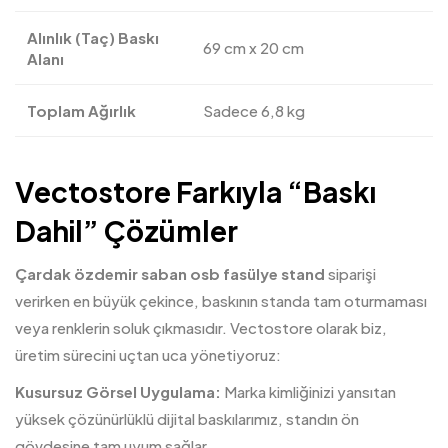
Alınlık (Taç) Baskı
69 cm x 20 cm
Alanı
Toplam Ağırlık
Sadece 6,8 kg
Vectostore Farkıyla “Baskı
Dahil” Çözümler
Çardak özdemir saban osb fasülye stand
siparişi
verirken en büyük çekince, baskının standa tam oturmaması
veya renklerin soluk çıkmasıdır. Vectostore olarak biz,
üretim sürecini uçtan uca yönetiyoruz:
Kusursuz Görsel Uygulama:
Marka kimliğinizi yansıtan
yüksek çözünürlüklü dijital baskılarımız, standın ön
gövdesine tam uyum sağlar.