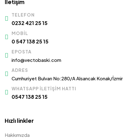
İletişim
TELEFON
0232 421 25 15
MOBIL
0 547 138 25 15
EPOSTA
info@vectobaski.com
ADRES
Cumhuriyet Bulvarı No:280/A Alsancak Konak/İzmir
WHATSAPP İLETIŞIM HATTI
0547 138 25 15
Hızlı linkler
Hakkımızda