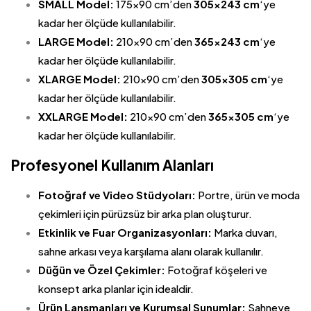
SMALL Model:
175×90 cm’den
305×243 cm
‘ye
kadar her ölçüde kullanılabilir.
LARGE Model:
210×90 cm’den
365×243 cm
‘ye
kadar her ölçüde kullanılabilir.
XLARGE Model:
210×90 cm’den
305×305 cm
‘ye
kadar her ölçüde kullanılabilir.
XXLARGE Model:
210×90 cm’den
365×305 cm
‘ye
kadar her ölçüde kullanılabilir.
Profesyonel Kullanım Alanları
Fotoğraf ve Video Stüdyoları:
Portre, ürün ve moda
çekimleri için pürüzsüz bir arka plan oluşturur.
Etkinlik ve Fuar Organizasyonları:
Marka duvarı,
sahne arkası veya karşılama alanı olarak kullanılır.
Düğün ve Özel Çekimler:
Fotoğraf köşeleri ve
konsept arka planlar için idealdir.
Ürün Lansmanları ve Kurumsal Sunumlar:
Sahneye