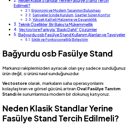
Neden Klasik Standlar Yerine Fasülye Stand Tercih
Edilmeli?
Ergonomi ve Modern Tasarımın Buluşması
Saniyeler İçinde Kurulum, Saatler Süren Konfor
Yüksek Kaliteli Malzeme ve Dayanıklılık
Teknik Özellikler, Bir Bakışta Mükemmellik
Vectostore Farkıyla “Baskı Dahil” Çözümler
Bağyurdu osb Fasülye Stand Kullanım Alanları ve Tavsiyeler
Şıklık ve Fonksiyonelliği Birleştirin
Bağyurdu osb Fasülye Stand
Markanızı rakiplerinizden ayıracak olan şey sadece sunduğunuz
ürün değil, o ürünü nasıl sunduğunuzdur.
Vectostore
olarak, markaların saha operasyonlarını
kolaylaştıran ve görsel gücünü artıran
Oval Fasülye Tanıtım
Standı
ile sunumlarınıza modern bir dokunuş katıyoruz.
Neden Klasik Standlar Yerine
Fasülye Stand Tercih Edilmeli?