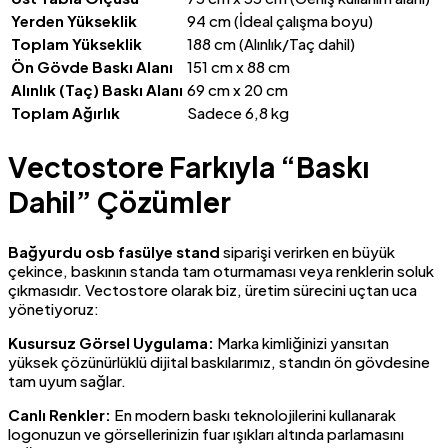
Yerden Yükseklik
94 cm (İdeal çalışma boyu)
Toplam Yükseklik
188 cm (Alınlık/Taç dahil)
Ön Gövde Baskı Alanı
151 cm x 88 cm
Alınlık (Taç) Baskı Alanı
69 cm x 20 cm
Toplam Ağırlık
Sadece 6,8 kg
Vectostore Farkıyla “Baskı
Dahil” Çözümler
Bağyurdu osb fasülye stand
siparişi verirken en büyük
çekince, baskının standa tam oturmaması veya renklerin soluk
çıkmasıdır. Vectostore olarak biz, üretim sürecini uçtan uca
yönetiyoruz:
Kusursuz Görsel Uygulama:
Marka kimliğinizi yansıtan
yüksek çözünürlüklü dijital baskılarımız, standın ön gövdesine
tam uyum sağlar.
Canlı Renkler:
En modern baskı teknolojilerini kullanarak
logonuzun ve görsellerinizin fuar ışıkları altında parlamasını