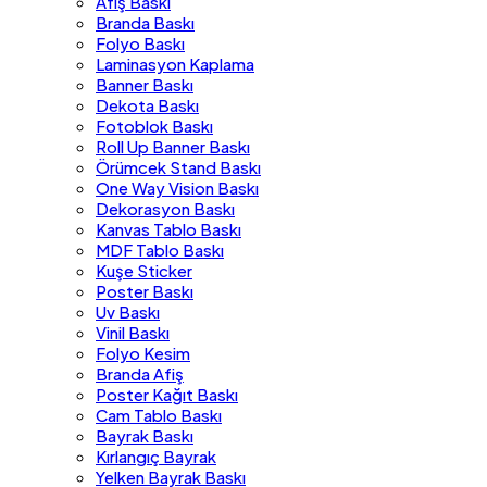
Afiş Baskı
Branda Baskı
Folyo Baskı
Laminasyon Kaplama
Banner Baskı
Dekota Baskı
Fotoblok Baskı
Roll Up Banner Baskı
Örümcek Stand Baskı
One Way Vision Baskı
Dekorasyon Baskı
Kanvas Tablo Baskı
MDF Tablo Baskı
Kuşe Sticker
Poster Baskı
Uv Baskı
Vinil Baskı
Folyo Kesim
Branda Afiş
Poster Kağıt Baskı
Cam Tablo Baskı
Bayrak Baskı
Kırlangıç Bayrak
Yelken Bayrak Baskı