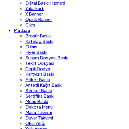
Dijital Baskı Hizmeti
Yaka kartı
X Banner
Quick Banner
Çıktı
Matbaa
Broşür Baskı
Katalog Baskı
El ilanı
Flyer Baskı
Sunum Dosyası Baskı
Teklif Dosyası
Cepli Dosya
Kartvizit Baskı
Etiket Baskı
Antetli Kağıt Baskı
Sticker Baskı
Sertifika Baskı
Menü Baskı
Dekota Menü
Masa Takvimi
Duvar Takvimi
Okul Yıllığı
Yıllık Andaç