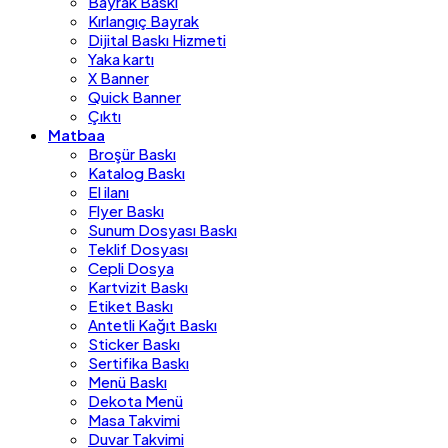
Bayrak Baskı
Kırlangıç Bayrak
Dijital Baskı Hizmeti
Yaka kartı
X Banner
Quick Banner
Çıktı
Matbaa
Broşür Baskı
Katalog Baskı
El ilanı
Flyer Baskı
Sunum Dosyası Baskı
Teklif Dosyası
Cepli Dosya
Kartvizit Baskı
Etiket Baskı
Antetli Kağıt Baskı
Sticker Baskı
Sertifika Baskı
Menü Baskı
Dekota Menü
Masa Takvimi
Duvar Takvimi