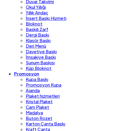
Duvar Takvimi
Okul Yıllığı
Yıllık Andaç
İnsert Baskı Hizmeti
Bloknot
Baskılı Zarf
Dergi Baskı
Klasör Baskı
Deri Menü
Davetiye Baskı
İmsakiye Baskı
Sunum Baskısı
Küp Bloknot
Promosyon
Kupa Baskı
Promosyon Kupa
Ajanda
Plaket hizmetleri
Kristal Plaket
Cam Plaket
Madalya
Buton Rozet
Karton Çanta Baskı
Kraft Çanta