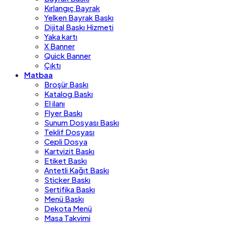
Kırlangıç Bayrak
Yelken Bayrak Baskı
Dijital Baskı Hizmeti
Yaka kartı
X Banner
Quick Banner
Çıktı
Matbaa
Broşür Baskı
Katalog Baskı
El ilanı
Flyer Baskı
Sunum Dosyası Baskı
Teklif Dosyası
Cepli Dosya
Kartvizit Baskı
Etiket Baskı
Antetli Kağıt Baskı
Sticker Baskı
Sertifika Baskı
Menü Baskı
Dekota Menü
Masa Takvimi