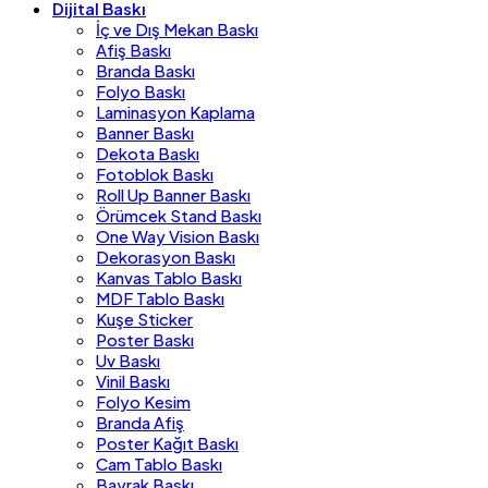
Dijital Baskı
İç ve Dış Mekan Baskı
Afiş Baskı
Branda Baskı
Folyo Baskı
Laminasyon Kaplama
Banner Baskı
Dekota Baskı
Fotoblok Baskı
Roll Up Banner Baskı
Örümcek Stand Baskı
One Way Vision Baskı
Dekorasyon Baskı
Kanvas Tablo Baskı
MDF Tablo Baskı
Kuşe Sticker
Poster Baskı
Uv Baskı
Vinil Baskı
Folyo Kesim
Branda Afiş
Poster Kağıt Baskı
Cam Tablo Baskı
Bayrak Baskı