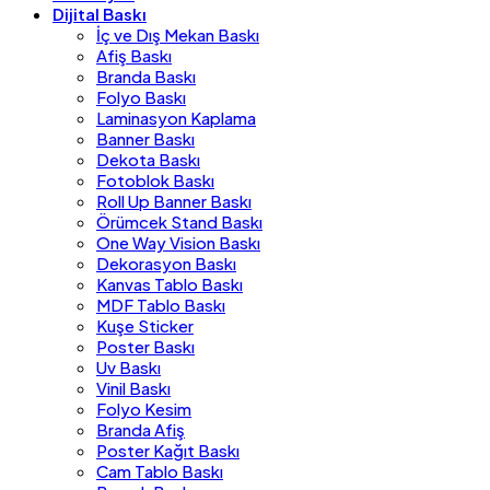
Dijital Baskı
İç ve Dış Mekan Baskı
Afiş Baskı
Branda Baskı
Folyo Baskı
Laminasyon Kaplama
Banner Baskı
Dekota Baskı
Fotoblok Baskı
Roll Up Banner Baskı
Örümcek Stand Baskı
One Way Vision Baskı
Dekorasyon Baskı
Kanvas Tablo Baskı
MDF Tablo Baskı
Kuşe Sticker
Poster Baskı
Uv Baskı
Vinil Baskı
Folyo Kesim
Branda Afiş
Poster Kağıt Baskı
Cam Tablo Baskı