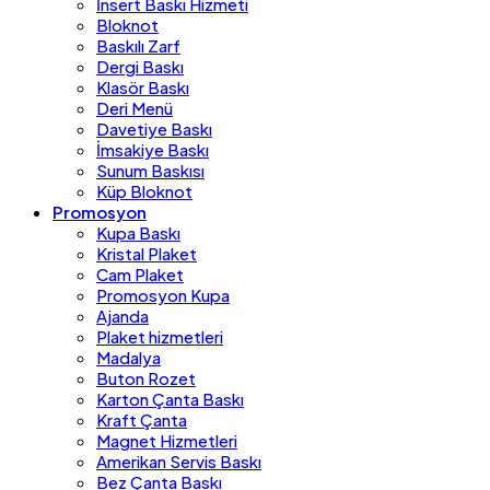
İnsert Baskı Hizmeti
Bloknot
Baskılı Zarf
Dergi Baskı
Klasör Baskı
Deri Menü
Davetiye Baskı
İmsakiye Baskı
Sunum Baskısı
Küp Bloknot
Promosyon
Kupa Baskı
Kristal Plaket
Cam Plaket
Promosyon Kupa
Ajanda
Plaket hizmetleri
Madalya
Buton Rozet
Karton Çanta Baskı
Kraft Çanta
Magnet Hizmetleri
Amerikan Servis Baskı
Bez Çanta Baskı