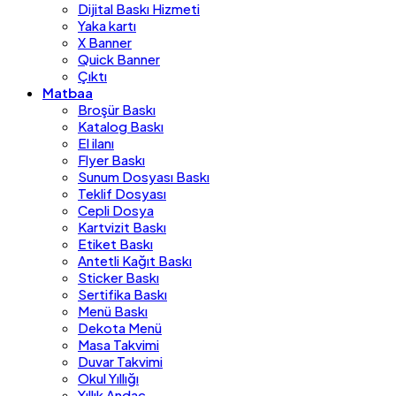
Dijital Baskı Hizmeti
Yaka kartı
X Banner
Quick Banner
Çıktı
Matbaa
Broşür Baskı
Katalog Baskı
El ilanı
Flyer Baskı
Sunum Dosyası Baskı
Teklif Dosyası
Cepli Dosya
Kartvizit Baskı
Etiket Baskı
Antetli Kağıt Baskı
Sticker Baskı
Sertifika Baskı
Menü Baskı
Dekota Menü
Masa Takvimi
Duvar Takvimi
Okul Yıllığı
Yıllık Andaç