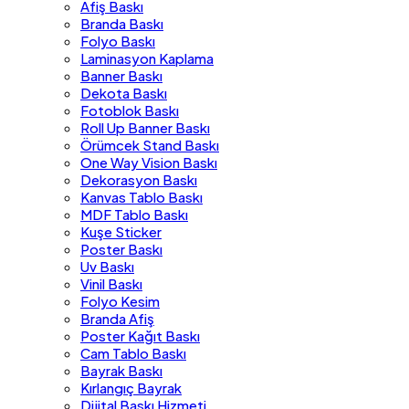
Afiş Baskı
Branda Baskı
Folyo Baskı
Laminasyon Kaplama
Banner Baskı
Dekota Baskı
Fotoblok Baskı
Roll Up Banner Baskı
Örümcek Stand Baskı
One Way Vision Baskı
Dekorasyon Baskı
Kanvas Tablo Baskı
MDF Tablo Baskı
Kuşe Sticker
Poster Baskı
Uv Baskı
Vinil Baskı
Folyo Kesim
Branda Afiş
Poster Kağıt Baskı
Cam Tablo Baskı
Bayrak Baskı
Kırlangıç Bayrak
Dijital Baskı Hizmeti