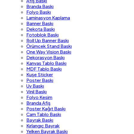
Afiş Baskı
Branda Baskı
Folyo Baskı
Laminasyon Kaplama
Banner Baskı
Dekota Baskı
Fotoblok Baskı
Roll Up Banner Baskı
Örümcek Stand Baskı
One Way Vision Baskı
Dekorasyon Baskı
Kanvas Tablo Baskı
MDF Tablo Baskı
Kuşe Sticker
Poster Baskı
Uv Baskı
Vinil Baskı
Folyo Kesim
Branda Afiş
Poster Kağıt Baskı
Cam Tablo Baskı
Bayrak Baskı
Kırlangıç Bayrak
Yelken Bayrak Baskı