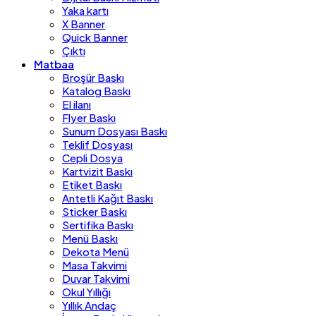
Yaka kartı
X Banner
Quick Banner
Çıktı
Matbaa
Broşür Baskı
Katalog Baskı
El ilanı
Flyer Baskı
Sunum Dosyası Baskı
Teklif Dosyası
Cepli Dosya
Kartvizit Baskı
Etiket Baskı
Antetli Kağıt Baskı
Sticker Baskı
Sertifika Baskı
Menü Baskı
Dekota Menü
Masa Takvimi
Duvar Takvimi
Okul Yıllığı
Yıllık Andaç