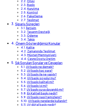
Onay
Baskı
Kurutma
Kontrol
Paketleme
Teslimat
Sipariş Süreçleri
İletişim
Tasarım Desteği
Ödeme
Takip
Önem Gösterdiğimiz Konular
Kalite
Zamanında Teslimat
Müşteri Memnuniyeti
Çevre Dostu Üretim
Sık Sorulan Sorular ve Cevapları
UV baskı ne demek?
UV baskı kaç para?
UV baskı ile ne yapılır?
UV baskı soyulur mu?
UV baskı kaliteli mi?
UV baskı iyi mi?
UV baskı suya dayanıklı mı?
En Kaliteli baskı nedir?
UV baskı nasıl temizlenir?
UV baskı nerelerde kullanılır?
UV dijital baskı nedir?