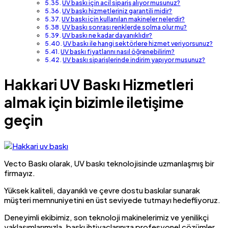
UV baskı için acil sipariş alıyor musunuz?
UV baskı hizmetleriniz garantili midir?
UV baskı için kullanılan makineler nelerdir?
UV baskı sonrası renklerde solma olur mu?
UV baskı ne kadar dayanıklıdır?
UV baskı ile hangi sektörlere hizmet veriyorsunuz?
UV baskı fiyatlarını nasıl öğrenebilirim?
UV baskı siparişlerinde indirim yapıyor musunuz?
Hakkari UV Baskı Hizmetleri
almak için bizimle iletişime
geçin
Vecto Baskı olarak, UV baskı teknolojisinde uzmanlaşmış bir
firmayız.
Yüksek kaliteli, dayanıklı ve çevre dostu baskılar sunarak
müşteri memnuniyetini en üst seviyede tutmayı hedefliyoruz.
Deneyimli ekibimiz, son teknoloji makinelerimiz ve yenilikçi
yaklaşımlarımızla, baskı ihtiyaçlarınıza profesyonel çözümler