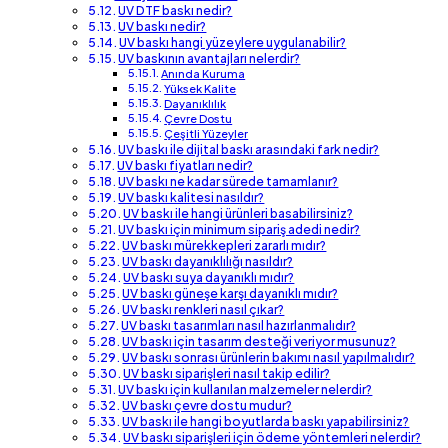
UV DTF baskı nedir?
UV baskı nedir?
UV baskı hangi yüzeylere uygulanabilir?
UV baskının avantajları nelerdir?
Anında Kuruma
Yüksek Kalite
Dayanıklılık
Çevre Dostu
Çeşitli Yüzeyler
UV baskı ile dijital baskı arasındaki fark nedir?
UV baskı fiyatları nedir?
UV baskı ne kadar sürede tamamlanır?
UV baskı kalitesi nasıldır?
UV baskı ile hangi ürünleri basabilirsiniz?
UV baskı için minimum sipariş adedi nedir?
UV baskı mürekkepleri zararlı mıdır?
UV baskı dayanıklılığı nasıldır?
UV baskı suya dayanıklı mıdır?
UV baskı güneşe karşı dayanıklı mıdır?
UV baskı renkleri nasıl çıkar?
UV baskı tasarımları nasıl hazırlanmalıdır?
UV baskı için tasarım desteği veriyor musunuz?
UV baskı sonrası ürünlerin bakımı nasıl yapılmalıdır?
UV baskı siparişleri nasıl takip edilir?
UV baskı için kullanılan malzemeler nelerdir?
UV baskı çevre dostu mudur?
UV baskı ile hangi boyutlarda baskı yapabilirsiniz?
UV baskı siparişleri için ödeme yöntemleri nelerdir?