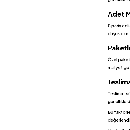
Adet M
Sipariş edi
düşük olur.
Paket
Özel paketl
maliyet geti
Teslima
Teslimat sü
genellikle d
Bu faktörle
değerlendi