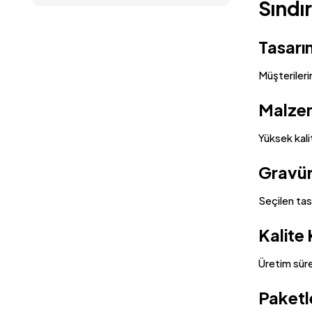
Sındı
Tasarı
Müşterileri
Malze
Yüksek kali
Gravür
Seçilen tasa
Kalite
Üretim süre
Paketl