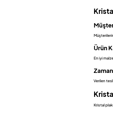
Krist
Müşter
Müşterileri
Ürün Ka
En iyi malz
Zamanı
Verilen tes
Krista
Kristal plak