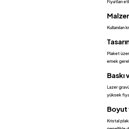
Fiyatları et
Malzem
Kullanılan k
Tasarım
Plaket üzer
emek gerekt
Baskı 
Lazer gravü
yüksek fiyat
Boyut v
Kristal pla
genellikle d