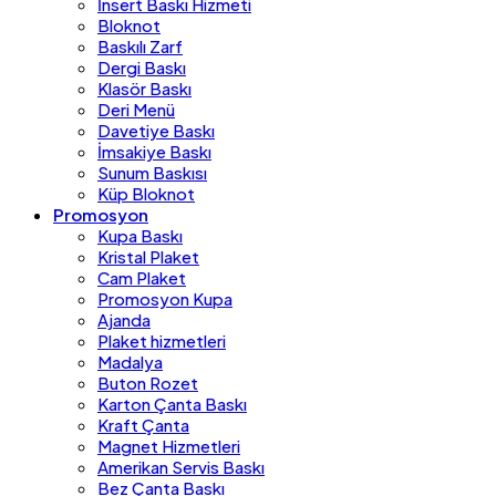
İnsert Baskı Hizmeti
Bloknot
Baskılı Zarf
Dergi Baskı
Klasör Baskı
Deri Menü
Davetiye Baskı
İmsakiye Baskı
Sunum Baskısı
Küp Bloknot
Promosyon
Kupa Baskı
Kristal Plaket
Cam Plaket
Promosyon Kupa
Ajanda
Plaket hizmetleri
Madalya
Buton Rozet
Karton Çanta Baskı
Kraft Çanta
Magnet Hizmetleri
Amerikan Servis Baskı
Bez Çanta Baskı