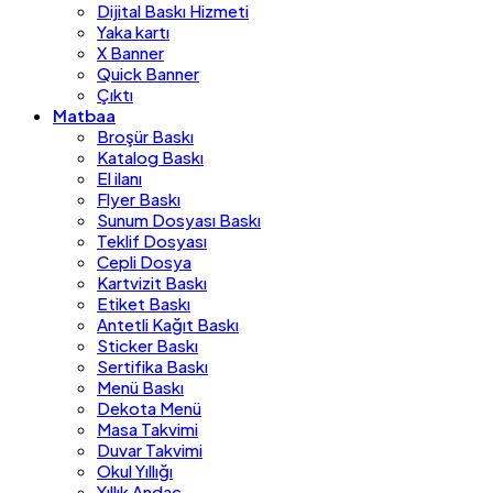
Dijital Baskı Hizmeti
Yaka kartı
X Banner
Quick Banner
Çıktı
Matbaa
Broşür Baskı
Katalog Baskı
El ilanı
Flyer Baskı
Sunum Dosyası Baskı
Teklif Dosyası
Cepli Dosya
Kartvizit Baskı
Etiket Baskı
Antetli Kağıt Baskı
Sticker Baskı
Sertifika Baskı
Menü Baskı
Dekota Menü
Masa Takvimi
Duvar Takvimi
Okul Yıllığı
Yıllık Andaç