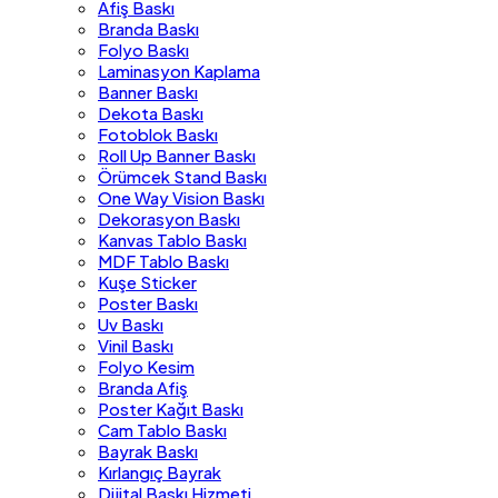
Afiş Baskı
Branda Baskı
Folyo Baskı
Laminasyon Kaplama
Banner Baskı
Dekota Baskı
Fotoblok Baskı
Roll Up Banner Baskı
Örümcek Stand Baskı
One Way Vision Baskı
Dekorasyon Baskı
Kanvas Tablo Baskı
MDF Tablo Baskı
Kuşe Sticker
Poster Baskı
Uv Baskı
Vinil Baskı
Folyo Kesim
Branda Afiş
Poster Kağıt Baskı
Cam Tablo Baskı
Bayrak Baskı
Kırlangıç Bayrak
Dijital Baskı Hizmeti