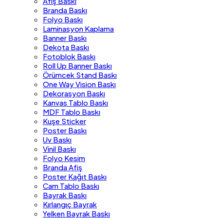
Afiş Baskı
Branda Baskı
Folyo Baskı
Laminasyon Kaplama
Banner Baskı
Dekota Baskı
Fotoblok Baskı
Roll Up Banner Baskı
Örümcek Stand Baskı
One Way Vision Baskı
Dekorasyon Baskı
Kanvas Tablo Baskı
MDF Tablo Baskı
Kuşe Sticker
Poster Baskı
Uv Baskı
Vinil Baskı
Folyo Kesim
Branda Afiş
Poster Kağıt Baskı
Cam Tablo Baskı
Bayrak Baskı
Kırlangıç Bayrak
Yelken Bayrak Baskı