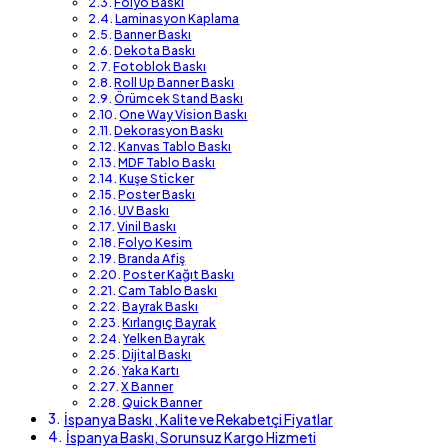
Folyo Baskı
Laminasyon Kaplama
Banner Baskı
Dekota Baskı
Fotoblok Baskı
Roll Up Banner Baskı
Örümcek Stand Baskı
One Way Vision Baskı
Dekorasyon Baskı
Kanvas Tablo Baskı
MDF Tablo Baskı
Kuşe Sticker
Poster Baskı
UV Baskı
Vinil Baskı
Folyo Kesim
Branda Afiş
Poster Kağıt Baskı
Cam Tablo Baskı
Bayrak Baskı
Kırlangıç Bayrak
Yelken Bayrak
Dijital Baskı
Yaka Kartı
X Banner
Quick Banner
İspanya Baskı , Kalite ve Rekabetçi Fiyatlar
İspanya Baskı, Sorunsuz Kargo Hizmeti