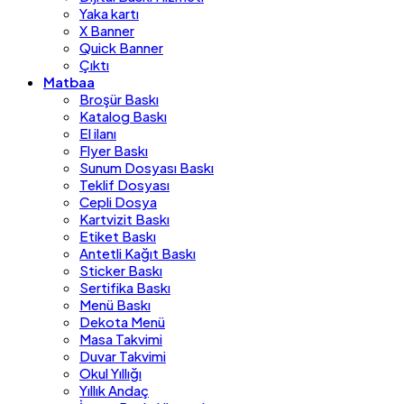
Yaka kartı
X Banner
Quick Banner
Çıktı
Matbaa
Broşür Baskı
Katalog Baskı
El ilanı
Flyer Baskı
Sunum Dosyası Baskı
Teklif Dosyası
Cepli Dosya
Kartvizit Baskı
Etiket Baskı
Antetli Kağıt Baskı
Sticker Baskı
Sertifika Baskı
Menü Baskı
Dekota Menü
Masa Takvimi
Duvar Takvimi
Okul Yıllığı
Yıllık Andaç