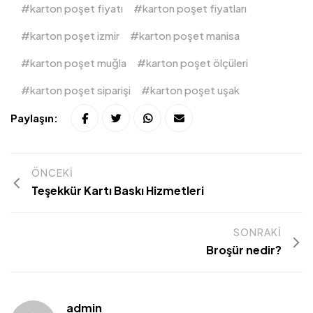
karton poşet fiyatı
karton poşet fiyatları
karton poşet izmir
karton poşet manisa
karton poşet muğla
karton poşet ölçüleri
karton poşet siparişi
karton poşet uşak
Paylaşın:
ÖNCEKI
Teşekkür Kartı Baskı Hizmetleri
SONRAKI
Broşür nedir?
admin