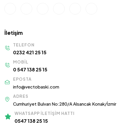
İletişim
TELEFON
0232 421 25 15
MOBIL
0 547 138 25 15
EPOSTA
info@vectobaski.com
ADRES
Cumhuriyet Bulvarı No:280/A Alsancak Konak/İzmir
WHATSAPP İLETIŞIM HATTI
0547 138 25 15