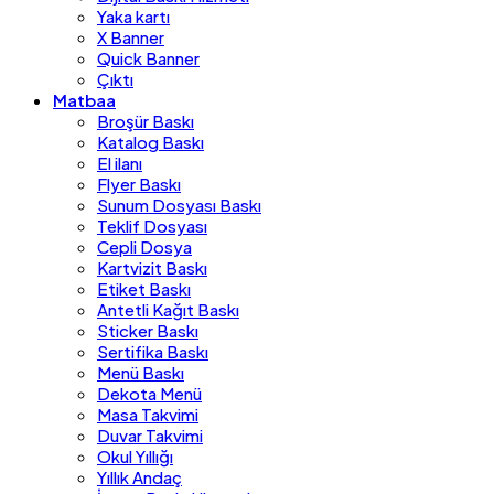
Yaka kartı
X Banner
Quick Banner
Çıktı
Matbaa
Broşür Baskı
Katalog Baskı
El ilanı
Flyer Baskı
Sunum Dosyası Baskı
Teklif Dosyası
Cepli Dosya
Kartvizit Baskı
Etiket Baskı
Antetli Kağıt Baskı
Sticker Baskı
Sertifika Baskı
Menü Baskı
Dekota Menü
Masa Takvimi
Duvar Takvimi
Okul Yıllığı
Yıllık Andaç