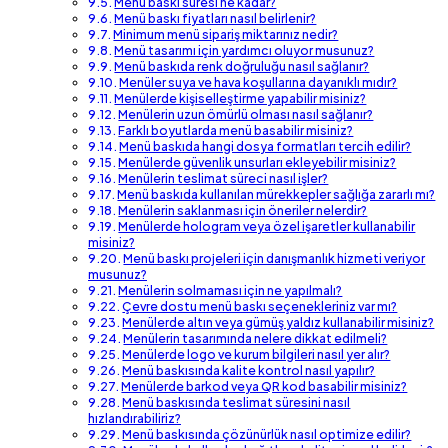
Menü baskı süresi ne kadar?
Menü baskı fiyatları nasıl belirlenir?
Minimum menü sipariş miktarınız nedir?
Menü tasarımı için yardımcı oluyor musunuz?
Menü baskıda renk doğruluğu nasıl sağlanır?
Menüler suya ve hava koşullarına dayanıklı mıdır?
Menülerde kişiselleştirme yapabilir misiniz?
Menülerin uzun ömürlü olması nasıl sağlanır?
Farklı boyutlarda menü basabilir misiniz?
Menü baskıda hangi dosya formatları tercih edilir?
Menülerde güvenlik unsurları ekleyebilir misiniz?
Menülerin teslimat süreci nasıl işler?
Menü baskıda kullanılan mürekkepler sağlığa zararlı mı?
Menülerin saklanması için öneriler nelerdir?
Menülerde hologram veya özel işaretler kullanabilir
misiniz?
Menü baskı projeleri için danışmanlık hizmeti veriyor
musunuz?
Menülerin solmaması için ne yapılmalı?
Çevre dostu menü baskı seçenekleriniz var mı?
Menülerde altın veya gümüş yaldız kullanabilir misiniz?
Menülerin tasarımında nelere dikkat edilmeli?
Menülerde logo ve kurum bilgileri nasıl yer alır?
Menü baskısında kalite kontrol nasıl yapılır?
Menülerde barkod veya QR kod basabilir misiniz?
Menü baskısında teslimat süresini nasıl
hızlandırabiliriz?
Menü baskısında çözünürlük nasıl optimize edilir?