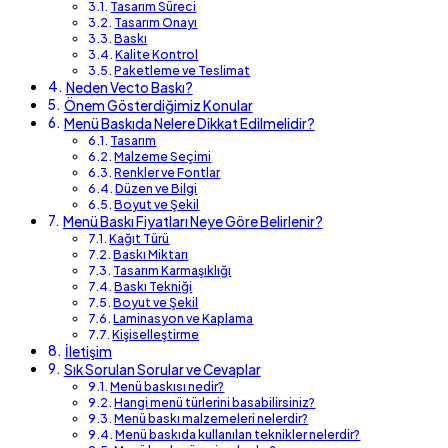
Tasarım Süreci
Tasarım Onayı
Baskı
Kalite Kontrol
Paketleme ve Teslimat
Neden Vecto Baskı?
Önem Gösterdiğimiz Konular
Menü Baskıda Nelere Dikkat Edilmelidir?
Tasarım
Malzeme Seçimi
Renkler ve Fontlar
Düzen ve Bilgi
Boyut ve Şekil
Menü Baskı Fiyatları Neye Göre Belirlenir?
Kağıt Türü
Baskı Miktarı
Tasarım Karmaşıklığı
Baskı Tekniği
Boyut ve Şekil
Laminasyon ve Kaplama
Kişiselleştirme
İletişim
Sık Sorulan Sorular ve Cevaplar
Menü baskısı nedir?
Hangi menü türlerini basabilirsiniz?
Menü baskı malzemeleri nelerdir?
Menü baskıda kullanılan teknikler nelerdir?