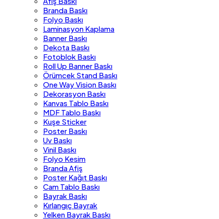
Afiş Baskı
Branda Baskı
Folyo Baskı
Laminasyon Kaplama
Banner Baskı
Dekota Baskı
Fotoblok Baskı
Roll Up Banner Baskı
Örümcek Stand Baskı
One Way Vision Baskı
Dekorasyon Baskı
Kanvas Tablo Baskı
MDF Tablo Baskı
Kuşe Sticker
Poster Baskı
Uv Baskı
Vinil Baskı
Folyo Kesim
Branda Afiş
Poster Kağıt Baskı
Cam Tablo Baskı
Bayrak Baskı
Kırlangıç Bayrak
Yelken Bayrak Baskı