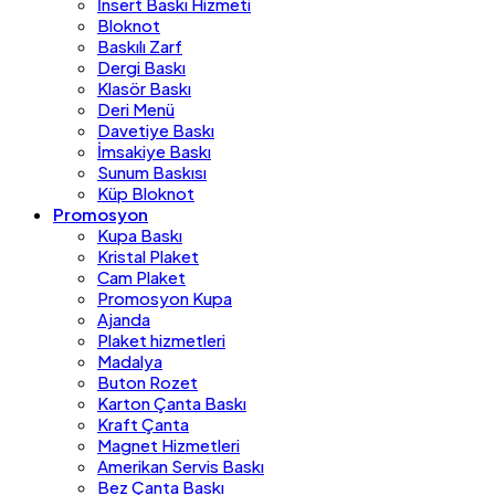
İnsert Baskı Hizmeti
Bloknot
Baskılı Zarf
Dergi Baskı
Klasör Baskı
Deri Menü
Davetiye Baskı
İmsakiye Baskı
Sunum Baskısı
Küp Bloknot
Promosyon
Kupa Baskı
Kristal Plaket
Cam Plaket
Promosyon Kupa
Ajanda
Plaket hizmetleri
Madalya
Buton Rozet
Karton Çanta Baskı
Kraft Çanta
Magnet Hizmetleri
Amerikan Servis Baskı
Bez Çanta Baskı