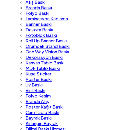
Afiş Baskı
Branda Baskı
Folyo Baskı
Laminasyon Kaplama
Banner Baskı
Dekota Baskı
Fotoblok Baskı
Roll Up Banner Baskı
Örümcek Stand Baskı
One Way Vision Baskı
Dekorasyon Baskı
Kanvas Tablo Baskı
MDF Tablo Baskı
Kuşe Sticker
Poster Baskı
Uv Baskı
Vinil Baskı
Folyo Kesim
Branda Afiş
Poster Kağıt Baskı
Cam Tablo Baskı
Bayrak Baskı
Kırlangıç Bayrak
Dijital Baskı Hizmeti