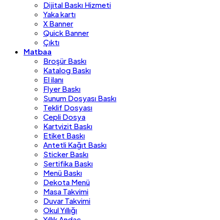
Dijital Baskı Hizmeti
Yaka kartı
X Banner
Quick Banner
Çıktı
Matbaa
Broşür Baskı
Katalog Baskı
El ilanı
Flyer Baskı
Sunum Dosyası Baskı
Teklif Dosyası
Cepli Dosya
Kartvizit Baskı
Etiket Baskı
Antetli Kağıt Baskı
Sticker Baskı
Sertifika Baskı
Menü Baskı
Dekota Menü
Masa Takvimi
Duvar Takvimi
Okul Yıllığı
Yıllık Andaç