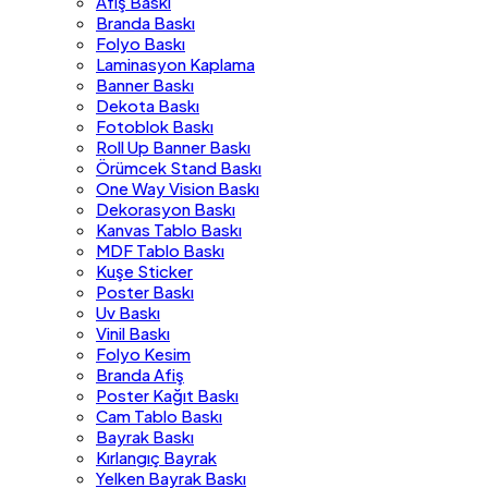
Afiş Baskı
Branda Baskı
Folyo Baskı
Laminasyon Kaplama
Banner Baskı
Dekota Baskı
Fotoblok Baskı
Roll Up Banner Baskı
Örümcek Stand Baskı
One Way Vision Baskı
Dekorasyon Baskı
Kanvas Tablo Baskı
MDF Tablo Baskı
Kuşe Sticker
Poster Baskı
Uv Baskı
Vinil Baskı
Folyo Kesim
Branda Afiş
Poster Kağıt Baskı
Cam Tablo Baskı
Bayrak Baskı
Kırlangıç Bayrak
Yelken Bayrak Baskı