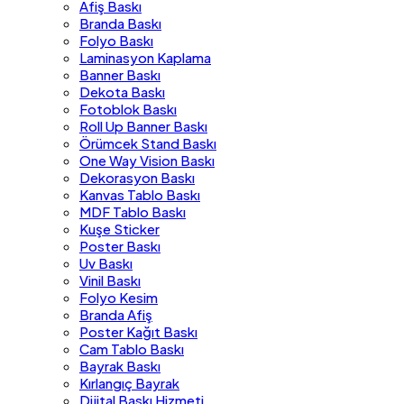
Afiş Baskı
Branda Baskı
Folyo Baskı
Laminasyon Kaplama
Banner Baskı
Dekota Baskı
Fotoblok Baskı
Roll Up Banner Baskı
Örümcek Stand Baskı
One Way Vision Baskı
Dekorasyon Baskı
Kanvas Tablo Baskı
MDF Tablo Baskı
Kuşe Sticker
Poster Baskı
Uv Baskı
Vinil Baskı
Folyo Kesim
Branda Afiş
Poster Kağıt Baskı
Cam Tablo Baskı
Bayrak Baskı
Kırlangıç Bayrak
Dijital Baskı Hizmeti