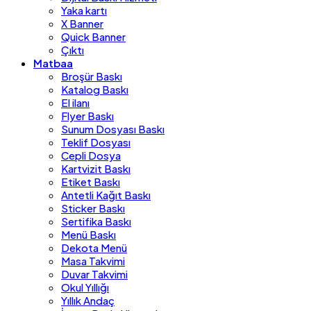
Yaka kartı
X Banner
Quick Banner
Çıktı
Matbaa
Broşür Baskı
Katalog Baskı
El ilanı
Flyer Baskı
Sunum Dosyası Baskı
Teklif Dosyası
Cepli Dosya
Kartvizit Baskı
Etiket Baskı
Antetli Kağıt Baskı
Sticker Baskı
Sertifika Baskı
Menü Baskı
Dekota Menü
Masa Takvimi
Duvar Takvimi
Okul Yıllığı
Yıllık Andaç