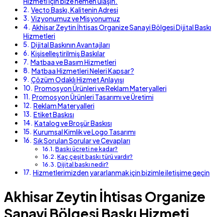
Hizmeti için bize hemen ulaşın.
Vecto Baskı, Kalitenin Adresi
Vizyonumuz ve Misyonumuz
Akhisar Zeytin İhtisas Organize Sanayi Bölgesi Dijital Baskı
Hizmetleri
Dijital Baskının Avantajları
Kişiselleştirilmiş Baskılar
Matbaa ve Basım Hizmetleri
Matbaa Hizmetleri Neleri Kapsar?
Çözüm Odaklı Hizmet Anlayışı
Promosyon Ürünleri ve Reklam Materyalleri
Promosyon Ürünleri Tasarımı ve Üretimi
Reklam Materyalleri
Etiket Baskısı
Katalog ve Broşür Baskısı
Kurumsal Kimlik ve Logo Tasarımı
Sık Sorulan Sorular ve Cevapları
Baskı ücreti ne kadar?
Kaç çeşit baskı türü vardır?
Dijital baskı nedir?
Hizmetlerimizden yararlanmak için bizimle iletişime geçin
Akhisar Zeytin İhtisas Organize
Sanayi Bölgesi Baskı Hizmeti