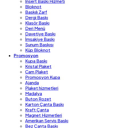
İnsert Baskı Hizmeti
Bloknot
Baskılı Zarf
Dergi Baskı
Klasör Baskı
Deri Menü
Davetiye Baskı
İmsakiye Baskı
Sunum Baskısı
Küp Bloknot
Promosyon
Kupa Baskı
Kristal Plaket
Cam Plaket
Promosyon Kupa
Ajanda
Plaket hizmetleri
Madalya
Buton Rozet
Karton Çanta Baskı
Kraft Çanta
Magnet Hizmetleri
Amerikan Servis Baskı
Bez Çanta Baskı