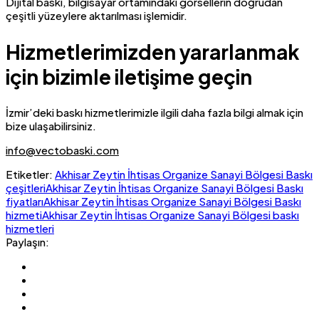
Dijital baskı, bilgisayar ortamındaki görsellerin doğrudan
çeşitli yüzeylere aktarılması işlemidir.
Hizmetlerimizden yararlanmak
için bizimle iletişime geçin
İzmir’deki baskı hizmetlerimizle ilgili daha fazla bilgi almak için
bize ulaşabilirsiniz.
info@vectobaski.com
Etiketler:
Akhisar Zeytin İhtisas Organize Sanayi Bölgesi Baskı
çeşitleri
Akhisar Zeytin İhtisas Organize Sanayi Bölgesi Baskı
fiyatları
Akhisar Zeytin İhtisas Organize Sanayi Bölgesi Baskı
hizmeti
Akhisar Zeytin İhtisas Organize Sanayi Bölgesi baskı
hizmetleri
Paylaşın: