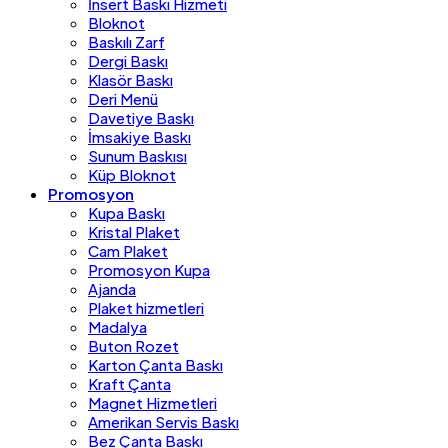
İnsert Baskı Hizmeti
Bloknot
Baskılı Zarf
Dergi Baskı
Klasör Baskı
Deri Menü
Davetiye Baskı
İmsakiye Baskı
Sunum Baskısı
Küp Bloknot
Promosyon
Kupa Baskı
Kristal Plaket
Cam Plaket
Promosyon Kupa
Ajanda
Plaket hizmetleri
Madalya
Buton Rozet
Karton Çanta Baskı
Kraft Çanta
Magnet Hizmetleri
Amerikan Servis Baskı
Bez Çanta Baskı