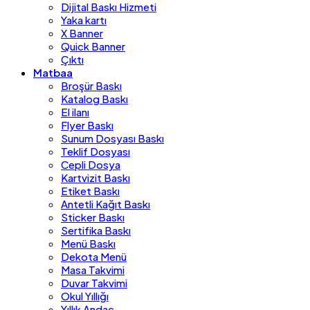
Dijital Baskı Hizmeti
Yaka kartı
X Banner
Quick Banner
Çıktı
Matbaa
Broşür Baskı
Katalog Baskı
El ilanı
Flyer Baskı
Sunum Dosyası Baskı
Teklif Dosyası
Cepli Dosya
Kartvizit Baskı
Etiket Baskı
Antetli Kağıt Baskı
Sticker Baskı
Sertifika Baskı
Menü Baskı
Dekota Menü
Masa Takvimi
Duvar Takvimi
Okul Yıllığı
Yıllık Andaç