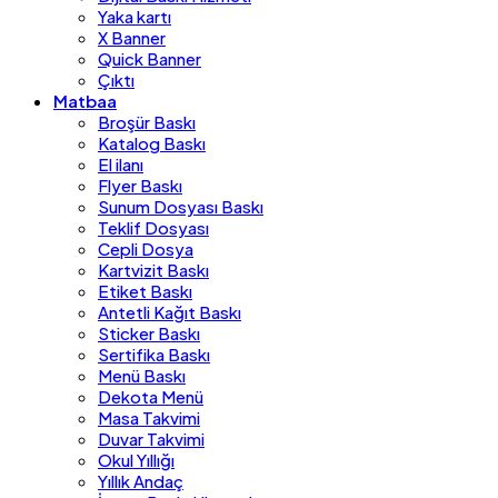
Yaka kartı
X Banner
Quick Banner
Çıktı
Matbaa
Broşür Baskı
Katalog Baskı
El ilanı
Flyer Baskı
Sunum Dosyası Baskı
Teklif Dosyası
Cepli Dosya
Kartvizit Baskı
Etiket Baskı
Antetli Kağıt Baskı
Sticker Baskı
Sertifika Baskı
Menü Baskı
Dekota Menü
Masa Takvimi
Duvar Takvimi
Okul Yıllığı
Yıllık Andaç