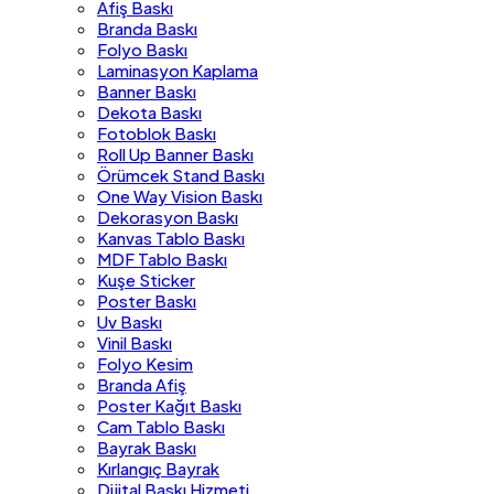
Afiş Baskı
Branda Baskı
Folyo Baskı
Laminasyon Kaplama
Banner Baskı
Dekota Baskı
Fotoblok Baskı
Roll Up Banner Baskı
Örümcek Stand Baskı
One Way Vision Baskı
Dekorasyon Baskı
Kanvas Tablo Baskı
MDF Tablo Baskı
Kuşe Sticker
Poster Baskı
Uv Baskı
Vinil Baskı
Folyo Kesim
Branda Afiş
Poster Kağıt Baskı
Cam Tablo Baskı
Bayrak Baskı
Kırlangıç Bayrak
Dijital Baskı Hizmeti