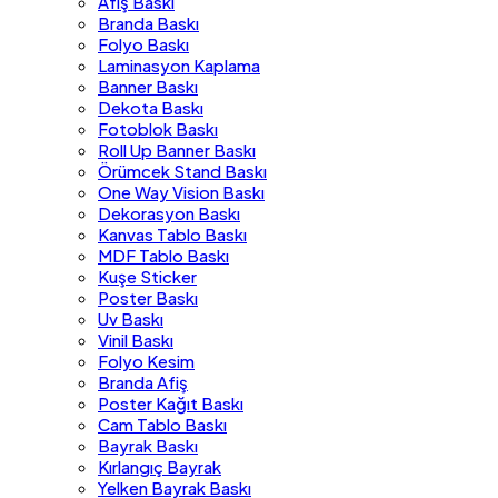
Afiş Baskı
Branda Baskı
Folyo Baskı
Laminasyon Kaplama
Banner Baskı
Dekota Baskı
Fotoblok Baskı
Roll Up Banner Baskı
Örümcek Stand Baskı
One Way Vision Baskı
Dekorasyon Baskı
Kanvas Tablo Baskı
MDF Tablo Baskı
Kuşe Sticker
Poster Baskı
Uv Baskı
Vinil Baskı
Folyo Kesim
Branda Afiş
Poster Kağıt Baskı
Cam Tablo Baskı
Bayrak Baskı
Kırlangıç Bayrak
Yelken Bayrak Baskı