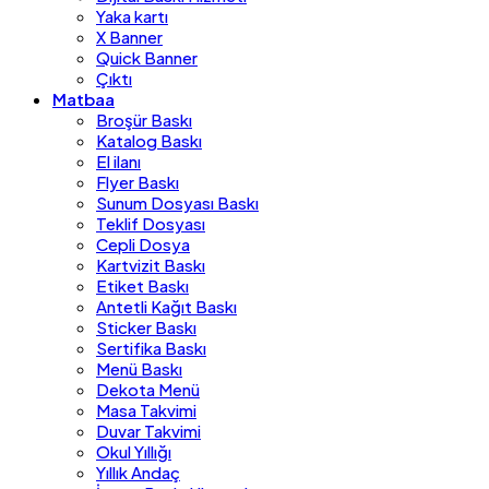
Yaka kartı
X Banner
Quick Banner
Çıktı
Matbaa
Broşür Baskı
Katalog Baskı
El ilanı
Flyer Baskı
Sunum Dosyası Baskı
Teklif Dosyası
Cepli Dosya
Kartvizit Baskı
Etiket Baskı
Antetli Kağıt Baskı
Sticker Baskı
Sertifika Baskı
Menü Baskı
Dekota Menü
Masa Takvimi
Duvar Takvimi
Okul Yıllığı
Yıllık Andaç