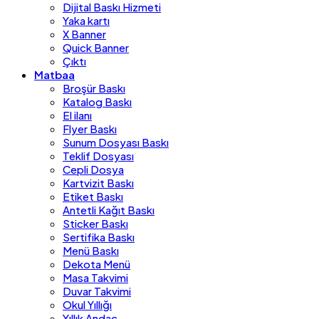
Dijital Baskı Hizmeti
Yaka kartı
X Banner
Quick Banner
Çıktı
Matbaa
Broşür Baskı
Katalog Baskı
El ilanı
Flyer Baskı
Sunum Dosyası Baskı
Teklif Dosyası
Cepli Dosya
Kartvizit Baskı
Etiket Baskı
Antetli Kağıt Baskı
Sticker Baskı
Sertifika Baskı
Menü Baskı
Dekota Menü
Masa Takvimi
Duvar Takvimi
Okul Yıllığı
Yıllık Andaç