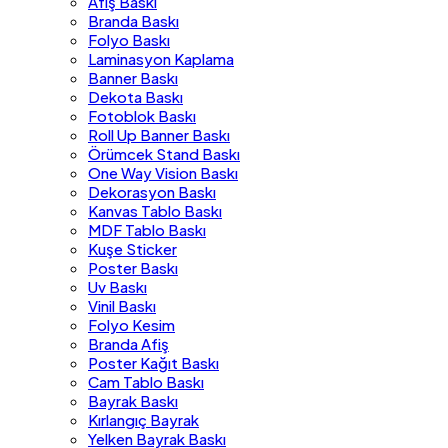
Afiş Baskı
Branda Baskı
Folyo Baskı
Laminasyon Kaplama
Banner Baskı
Dekota Baskı
Fotoblok Baskı
Roll Up Banner Baskı
Örümcek Stand Baskı
One Way Vision Baskı
Dekorasyon Baskı
Kanvas Tablo Baskı
MDF Tablo Baskı
Kuşe Sticker
Poster Baskı
Uv Baskı
Vinil Baskı
Folyo Kesim
Branda Afiş
Poster Kağıt Baskı
Cam Tablo Baskı
Bayrak Baskı
Kırlangıç Bayrak
Yelken Bayrak Baskı