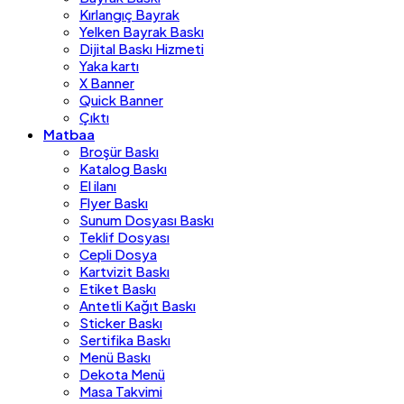
Kırlangıç Bayrak
Yelken Bayrak Baskı
Dijital Baskı Hizmeti
Yaka kartı
X Banner
Quick Banner
Çıktı
Matbaa
Broşür Baskı
Katalog Baskı
El ilanı
Flyer Baskı
Sunum Dosyası Baskı
Teklif Dosyası
Cepli Dosya
Kartvizit Baskı
Etiket Baskı
Antetli Kağıt Baskı
Sticker Baskı
Sertifika Baskı
Menü Baskı
Dekota Menü
Masa Takvimi