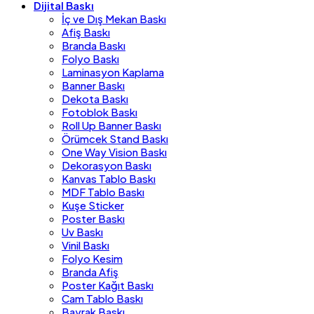
Dijital Baskı
İç ve Dış Mekan Baskı
Afiş Baskı
Branda Baskı
Folyo Baskı
Laminasyon Kaplama
Banner Baskı
Dekota Baskı
Fotoblok Baskı
Roll Up Banner Baskı
Örümcek Stand Baskı
One Way Vision Baskı
Dekorasyon Baskı
Kanvas Tablo Baskı
MDF Tablo Baskı
Kuşe Sticker
Poster Baskı
Uv Baskı
Vinil Baskı
Folyo Kesim
Branda Afiş
Poster Kağıt Baskı
Cam Tablo Baskı
Bayrak Baskı