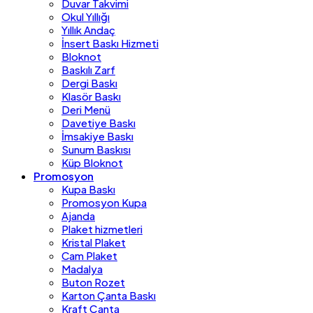
Duvar Takvimi
Okul Yıllığı
Yıllık Andaç
İnsert Baskı Hizmeti
Bloknot
Baskılı Zarf
Dergi Baskı
Klasör Baskı
Deri Menü
Davetiye Baskı
İmsakiye Baskı
Sunum Baskısı
Küp Bloknot
Promosyon
Kupa Baskı
Promosyon Kupa
Ajanda
Plaket hizmetleri
Kristal Plaket
Cam Plaket
Madalya
Buton Rozet
Karton Çanta Baskı
Kraft Çanta