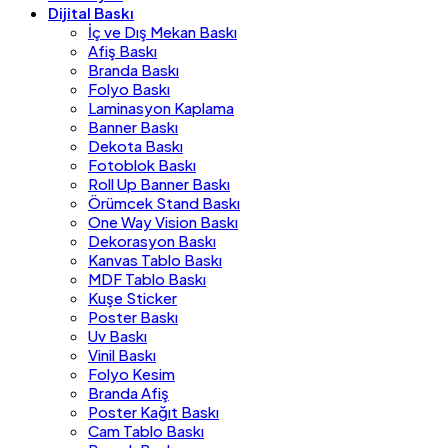
Dijital Baskı
İç ve Dış Mekan Baskı
Afiş Baskı
Branda Baskı
Folyo Baskı
Laminasyon Kaplama
Banner Baskı
Dekota Baskı
Fotoblok Baskı
Roll Up Banner Baskı
Örümcek Stand Baskı
One Way Vision Baskı
Dekorasyon Baskı
Kanvas Tablo Baskı
MDF Tablo Baskı
Kuşe Sticker
Poster Baskı
Uv Baskı
Vinil Baskı
Folyo Kesim
Branda Afiş
Poster Kağıt Baskı
Cam Tablo Baskı