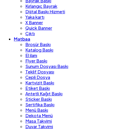
Bayrak Baskı
Kırlangıç Bayrak
Dijital Baskı Hizmeti
Yaka kartı
X Banner
Quick Banner
Çıktı
Matbaa
Broşür Baskı
Katalog Baskı
El ilanı
Flyer Baskı
Sunum Dosyası Baskı
Teklif Dosyası
Cepli Dosya
Kartvizit Baskı
Etiket Baskı
Antetli Kağıt Baskı
Sticker Baskı
Sertifika Baskı
Menü Baskı
Dekota Menü
Masa Takvimi
Duvar Takvimi