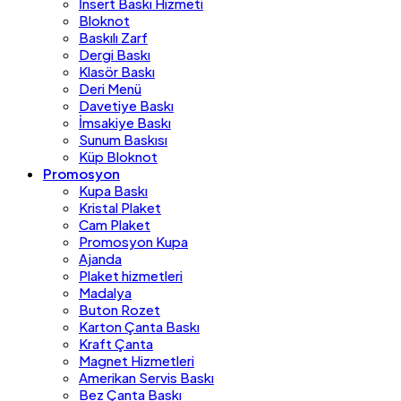
İnsert Baskı Hizmeti
Bloknot
Baskılı Zarf
Dergi Baskı
Klasör Baskı
Deri Menü
Davetiye Baskı
İmsakiye Baskı
Sunum Baskısı
Küp Bloknot
Promosyon
Kupa Baskı
Kristal Plaket
Cam Plaket
Promosyon Kupa
Ajanda
Plaket hizmetleri
Madalya
Buton Rozet
Karton Çanta Baskı
Kraft Çanta
Magnet Hizmetleri
Amerikan Servis Baskı
Bez Çanta Baskı