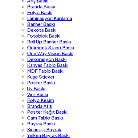
Afiş Baskı
Branda Baskı
Folyo Baskı
Laminasyon Kaplama
Banner Baskı
Dekota Baskı
Fotoblok Baskı
Roll Up Banner Baskı
Örümcek Stand Baskı
One Way Vision Baskı
Dekorasyon Baskı
Kanvas Tablo Baskı
MDF Tablo Baskı
Kuşe Sticker
Poster Baskı
Uv Baskı
Vinil Baskı
Folyo Kesim
Branda Afiş
Poster Kağıt Baskı
Cam Tablo Baskı
Bayrak Baskı
Kırlangıç Bayrak
Yelken Bayrak Baskı