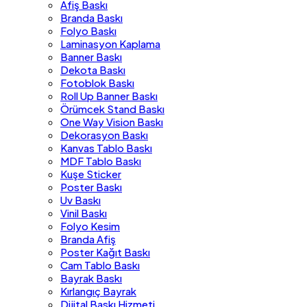
Afiş Baskı
Branda Baskı
Folyo Baskı
Laminasyon Kaplama
Banner Baskı
Dekota Baskı
Fotoblok Baskı
Roll Up Banner Baskı
Örümcek Stand Baskı
One Way Vision Baskı
Dekorasyon Baskı
Kanvas Tablo Baskı
MDF Tablo Baskı
Kuşe Sticker
Poster Baskı
Uv Baskı
Vinil Baskı
Folyo Kesim
Branda Afiş
Poster Kağıt Baskı
Cam Tablo Baskı
Bayrak Baskı
Kırlangıç Bayrak
Dijital Baskı Hizmeti