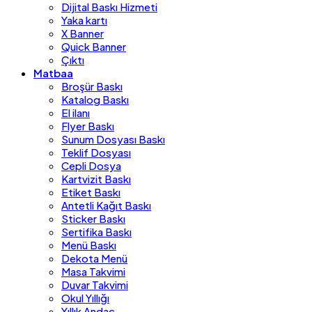
Dijital Baskı Hizmeti
Yaka kartı
X Banner
Quick Banner
Çıktı
Matbaa
Broşür Baskı
Katalog Baskı
El ilanı
Flyer Baskı
Sunum Dosyası Baskı
Teklif Dosyası
Cepli Dosya
Kartvizit Baskı
Etiket Baskı
Antetli Kağıt Baskı
Sticker Baskı
Sertifika Baskı
Menü Baskı
Dekota Menü
Masa Takvimi
Duvar Takvimi
Okul Yıllığı
Yıllık Andaç