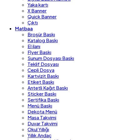
Yaka kartı
X Banner
Quick Banner
Çıktı
Matbaa
Broşür Baskı
Katalog Baskı
El ilanı
Flyer Baskı
Sunum Dosyası Baskı
Teklif Dosyası
Cepli Dosya
Kartvizit Baskı
Etiket Baskı
Antetli Kağıt Baskı
Sticker Baskı
Sertifika Baskı
Menü Baskı
Dekota Menü
Masa Takvimi
Duvar Takvimi
Okul Yıllığı
Yıllık Andaç