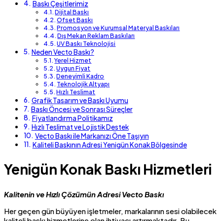
Baskı Çeşitlerimiz
Dijital Baskı
Ofset Baskı
Promosyon ve Kurumsal Materyal Baskıları
Dış Mekan Reklam Baskıları
UV Baskı Teknolojisi
Neden Vecto Baskı?
Yerel Hizmet
Uygun Fiyat
Deneyimli Kadro
Teknolojik Altyapı
Hızlı Teslimat
Grafik Tasarım ve Baskı Uyumu
Baskı Öncesi ve Sonrası Süreçler
Fiyatlandırma Politikamız
Hızlı Teslimat ve Lojistik Destek
Vecto Baskı ile Markanızı Öne Taşıyın
Kaliteli Baskının Adresi Yenigün Konak Bölgesinde
Yenigün Konak Baskı Hizmetleri
Kalitenin ve Hızlı Çözümün Adresi Vecto Baskı
Her geçen gün büyüyen işletmeler, markalarının sesi olabilecek
kaliteli baskı hizmetlerine olan ihtiyacı artırmaktadır. Bu