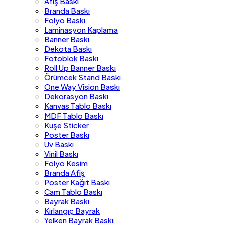
Afiş Baskı
Branda Baskı
Folyo Baskı
Laminasyon Kaplama
Banner Baskı
Dekota Baskı
Fotoblok Baskı
Roll Up Banner Baskı
Örümcek Stand Baskı
One Way Vision Baskı
Dekorasyon Baskı
Kanvas Tablo Baskı
MDF Tablo Baskı
Kuşe Sticker
Poster Baskı
Uv Baskı
Vinil Baskı
Folyo Kesim
Branda Afiş
Poster Kağıt Baskı
Cam Tablo Baskı
Bayrak Baskı
Kırlangıç Bayrak
Yelken Bayrak Baskı