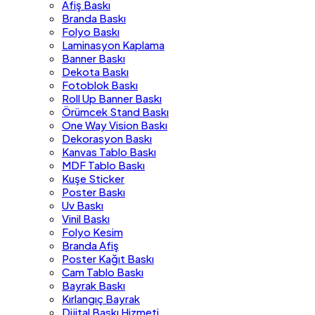
Afiş Baskı
Branda Baskı
Folyo Baskı
Laminasyon Kaplama
Banner Baskı
Dekota Baskı
Fotoblok Baskı
Roll Up Banner Baskı
Örümcek Stand Baskı
One Way Vision Baskı
Dekorasyon Baskı
Kanvas Tablo Baskı
MDF Tablo Baskı
Kuşe Sticker
Poster Baskı
Uv Baskı
Vinil Baskı
Folyo Kesim
Branda Afiş
Poster Kağıt Baskı
Cam Tablo Baskı
Bayrak Baskı
Kırlangıç Bayrak
Dijital Baskı Hizmeti