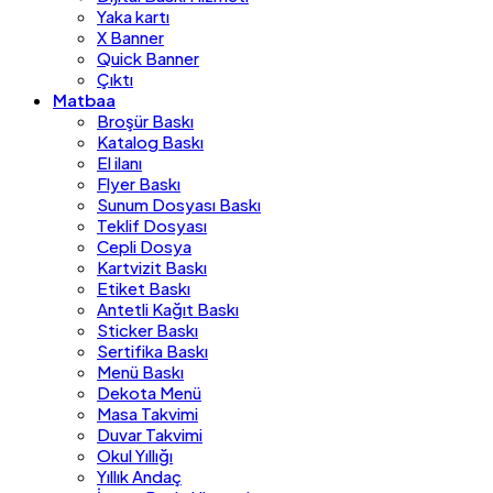
Yaka kartı
X Banner
Quick Banner
Çıktı
Matbaa
Broşür Baskı
Katalog Baskı
El ilanı
Flyer Baskı
Sunum Dosyası Baskı
Teklif Dosyası
Cepli Dosya
Kartvizit Baskı
Etiket Baskı
Antetli Kağıt Baskı
Sticker Baskı
Sertifika Baskı
Menü Baskı
Dekota Menü
Masa Takvimi
Duvar Takvimi
Okul Yıllığı
Yıllık Andaç