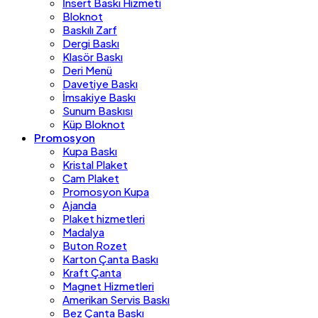
İnsert Baskı Hizmeti
Bloknot
Baskılı Zarf
Dergi Baskı
Klasör Baskı
Deri Menü
Davetiye Baskı
İmsakiye Baskı
Sunum Baskısı
Küp Bloknot
Promosyon
Kupa Baskı
Kristal Plaket
Cam Plaket
Promosyon Kupa
Ajanda
Plaket hizmetleri
Madalya
Buton Rozet
Karton Çanta Baskı
Kraft Çanta
Magnet Hizmetleri
Amerikan Servis Baskı
Bez Çanta Baskı