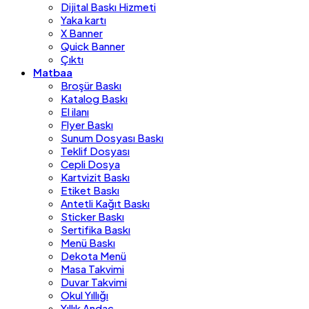
Dijital Baskı Hizmeti
Yaka kartı
X Banner
Quick Banner
Çıktı
Matbaa
Broşür Baskı
Katalog Baskı
El ilanı
Flyer Baskı
Sunum Dosyası Baskı
Teklif Dosyası
Cepli Dosya
Kartvizit Baskı
Etiket Baskı
Antetli Kağıt Baskı
Sticker Baskı
Sertifika Baskı
Menü Baskı
Dekota Menü
Masa Takvimi
Duvar Takvimi
Okul Yıllığı
Yıllık Andaç